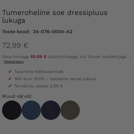
Tumeroheline soe dressipluus
lukuga
Toote kood:
24-076-0004-A2
72,99 €
Osta hinnaga
65.69 €
allahindlusega, kui liitute uudiskirjaga
-
Registreeru
✔
Tasumine kättesaamisel
✔
Telli kuni 15:00 – saadame samal päeval
✔
Tarnekulu alates 2,99 €
Muud värvid: