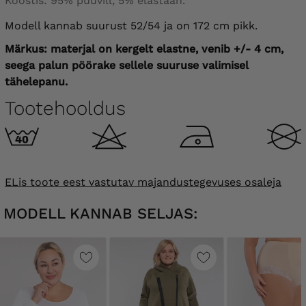
Koostis: 95% puuvill, 5% elastaan.
Modell kannab suurust 52/54 ja on 172 cm pikk.
Märkus: materjal on kergelt elastne, venib +/- 4 cm,
seega palun pöörake sellele suuruse valimisel
tähelepanu.
Tootehooldus
ELis toote eest vastutav majandustegevuses osaleja
MODELL KANNAB SELJAS: