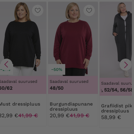
−21%
−50%
Saadaval suurused
Saadaval suurused
Saadaval suuru
60/62
48/50
48/50, 52/54, 56/58,
Must dressipluus
Burgundiapunane
Grafiidist pikk soe
dressipluus
dressipluus
32,99 €
41,99 €
20,99 €
41,99 €
nööpidega
58,99 €