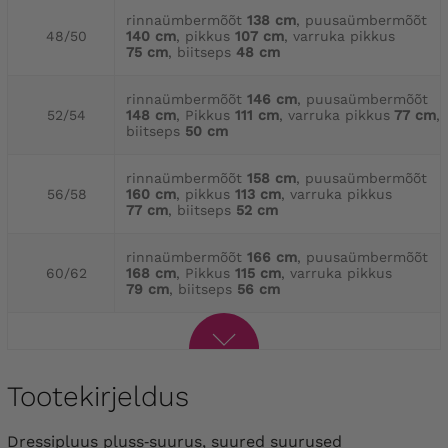
rinnaümbermõõt
138 cm
, puusaümbermõõt
48/50
140 cm
, pikkus
107 cm
, varruka pikkus
75 cm
, biitseps
48 cm
rinnaümbermõõt
146 cm
, puusaümbermõõt
52/54
148 cm
, Pikkus
111 cm
, varruka pikkus
77 cm
,
biitseps
50 cm
rinnaümbermõõt
158 cm
, puusaümbermõõt
56/58
160 cm
, pikkus
113 cm
, varruka pikkus
77 cm
, biitseps
52 cm
rinnaümbermõõt
166 cm
, puusaümbermõõt
60/62
168 cm
, Pikkus
115 cm
, varruka pikkus
79 cm
, biitseps
56 cm
Tootekirjeldus
dressipluus pluss‑suurus, suured suurused