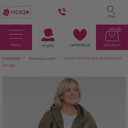
Otsi
0
Menu
Lemmikud
Ostukorv
Profiil
Avalehele
Dressipluusid
Tumeroheline soe dressipluus
lukuga