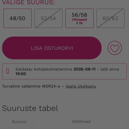
VALIGE SUURUS:
56/58
48/50
52/54
60/62
Viimased
2 tk
LISA OSTUKORVI
Eeldatav kohaletoimetamine
2026-08-11
- telli enne
15:00
Turvaline ostlemine MDR24-s –
Vaata üksikasju
Suuruste tabel
Suurus
Mõõtmed