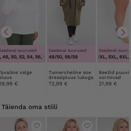
Saadaval suurused
Saadaval suurused
Saadaval suuru
 48, 50, 52, 54, 56, 58, 60, 62, 64
48/50, 56/58
,
44, 46, 48, 50, 52, 54, 56
3XL, 4XL, 5XL, 6XL, 
 valge
Tumeroheline soe
Beežid puuvillased
pluus
dressipluus lukuga
vormivad
aluspüksid pi
29,99 €
72,99 €
21,99 €
Täienda oma stiili