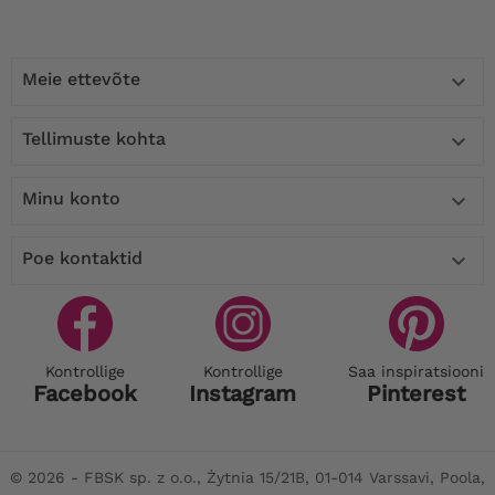
Meie ettevõte

Tellimuste kohta

Minu konto

Poe kontaktid

Kontrollige
Kontrollige
Saa inspiratsiooni
Facebook
Instagram
Pinterest
© 2026 - FBSK sp. z o.o., Żytnia 15/21B, 01-014 Varssavi, Poola,