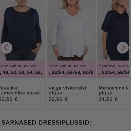
Saadaval suurused
Saadaval suurused
Saadaval suuru
 48, 50, 52, 54, 56, 58, 60, 62, 64
48/50, 52/54, 56/58, 60/62
,
44, 46, 48, 50, 52, 54, 56
48/50, 52/54, 56/58,
,
48/50, 52/54, 
line
Valge viskoosist
Meresinine kootud
tumesinine pluus
pluus
pluus
29,99 €
29,99 €
24,99 €
SARNASED DRESSIPLUSSID: