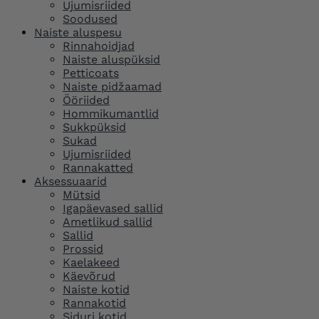
Ujumisriided
Soodused
Naiste aluspesu
Rinnahoidjad
Naiste aluspüksid
Petticoats
Naiste pidžaamad
Ööriided
Hommikumantlid
Sukkpüksid
Sukad
Ujumisriided
Rannakatted
Aksessuaarid
Mütsid
Igapäevased sallid
Ametlikud sallid
Sallid
Prossid
Kaelakeed
Käevõrud
Naiste kotid
Rannakotid
Siduri kotid