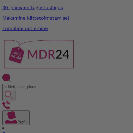
30-päevane tagastusõigus
Maksmine kättetoimetamisel
Turvaline ostlemine
Profiil