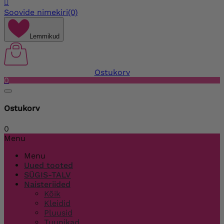

Soovide nimekiri
(0)
Lemmikud
Ostukorv
0
Ostukorv
0
Menu
Menu
Uued tooted
SÜGIS-TALV
Naisteriided
Kõik
Kleidid
Pluusid
Tuunikad