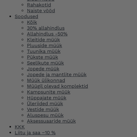
Rahakotid
Naiste vööd
Soodused
Kõik
30% allahindlus
Allahindlus -50%
Kleitide müük
Pluuside müük
Tuunika müük
Pükste müük
Seelikute müük
Jopede müük
Jopede ja mantlite müük
Müük ülikonnad
Müügil olevad komplektid
Kampsunite müük
Hüppajate müük
Üleriided müük
Vestide müük
Aluspesu müük
Aksessuaaride müük
KKK
Liitu ja saa −10 %