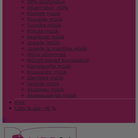
30% allahindlus
Allahindlus -50%
Kleitide müük
Pluuside müük
Tuunika müük
Pükste müük
Seelikute müük
Jopede müük
Jopede ja mantlite müük
Müük ülikonnad
Müügil olevad komplektid
Kampsunite müük
Hüppajate müük
Üleriided müük
Vestide müük
Aluspesu müük
Aksessuaaride müük
KKK
Liitu ja saa −10 %
