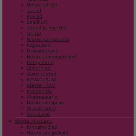
Naiste särgid
Joped
Püksid
Seelikud
Joped ja mantlid
Vestid
Naiste kampsunid
Kapuutsid
Dressipluusid
Naiste treeningriided
Komplektid
Ülikonnad
Uued tooted
KEVAD-SUVI
SÜGIS-TALV
Pulmapidu
Aksessuaarid
Naiste aluspesu
Ujumisriided
Soodused
Naiste aluspesu
Rinnahoidjad
Naiste aluspüksid