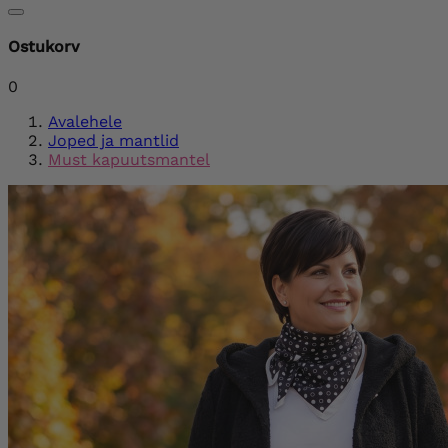
Ostukorv
0
Avalehele
Joped ja mantlid
Must kapuutsmantel