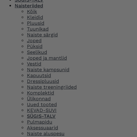
Naisteriided
Kõik
Kleidid
Pluusid
Tuunikad
Naiste särgid
Joped
Püksid
Seelikud
Joped ja mantlid
Vestid
Naiste kampsunid
Kapuutsid
Dressipluusid
Naiste treeningriided
Komplektid
Ülikonnad
Uued tooted
KEVAD-SUVI
SÜGIS-TALV
Pulmapidu
Aksessuaarid
Naiste aluspesu