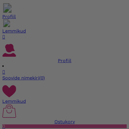
Profiil
Lemmikud

Profiil

Soovide nimekiri
(0)
Lemmikud
Ostukorv
0