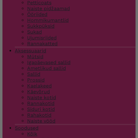
Petticoats
Naiste pidžaamad
Ööriided
Hommikumantlid
Sukkpüksid
Sukad
Ujumisriided
Rannakatted
Aksessuaarid
Mütsid
Igapäevased sallid
Ametlikud sallid
Sallid
Prossid
Kaelakeed
Käevõrud
Naiste kotid
Rannakotid
Siduri kotid
Rahakotid
Naiste vööd
Soodused
Kõik