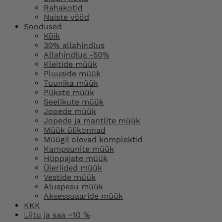
Rahakotid
Naiste vööd
Soodused
Kõik
30% allahindlus
Allahindlus -50%
Kleitide müük
Pluuside müük
Tuunika müük
Pükste müük
Seelikute müük
Jopede müük
Jopede ja mantlite müük
Müük ülikonnad
Müügil olevad komplektid
Kampsunite müük
Hüppajate müük
Üleriided müük
Vestide müük
Aluspesu müük
Aksessuaaride müük
KKK
Liitu ja saa −10 %