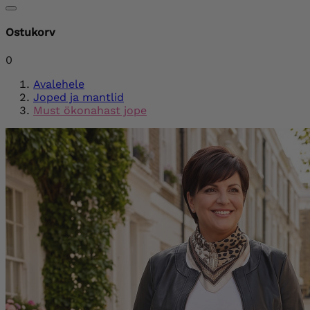
Ostukorv
0
Avalehele
Joped ja mantlid
Must ökonahast jope