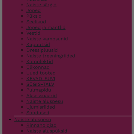
Naiste särgid
Joped
Püksid
Seelikud
Joped ja mantlid
Vestid
Naiste kampsunid
Kapuutsid
Dressipluusid
Naiste treeningriided
Komplektid
Ülikonnad
Uued tooted
KEVAD-SUVI
SÜGIS-TALV
Pulmapidu
Aksessuaarid
Naiste aluspesu
Ujumisriided
Soodused
Naiste aluspesu
Rinnahoidjad
Naiste aluspüksid