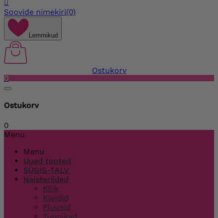

Soovide nimekiri
(0)
Lemmikud
Ostukorv
0
Ostukorv
0
Menu
Menu
Uued tooted
SÜGIS-TALV
Naisteriided
Kõik
Kleidid
Pluusid
Tuunikad