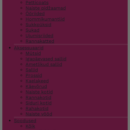
Petticoats
Naiste pidžaamad
Ööriided
Hommikumantlid
Sukkpüksid
Sukad
Ujumisriided
Rannakatted
Aksessuaarid
Mütsid
Igapäevased sallid
Ametlikud sallid
Sallid
Prossid
Kaelakeed
Käevõrud
Naiste kotid
Rannakotid
Siduri kotid
Rahakotid
Naiste vööd
Soodused
Kõik