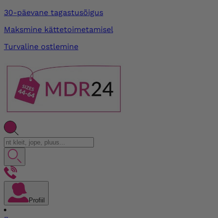
30-päevane tagastusõigus
Maksmine kättetoimetamisel
Turvaline ostlemine
Profiil