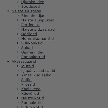
Ujumisriided
Soodused
Naiste aluspesu
Rinnahoidjad
Naiste aluspüksid
Petticoats
Naiste pidžaamad
Ööriided
Hommikumantlid
Sukkpüksid
Sukad
Ujumisriided
Rannakatted
Aksessuaarid
Mütsid
Igapäevased sallid
Ametlikud sallid
Sallid
Prossid
Kaelakeed
Käevõrud
Naiste kotid
Rannakotid
Siduri kotid