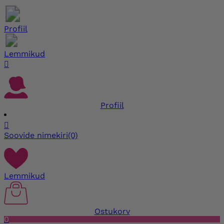
Profiil
Lemmikud

Profiil

Soovide nimekiri
(0)
Lemmikud
Ostukorv
0