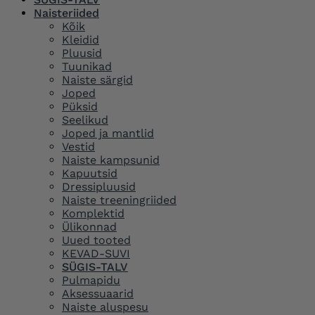
Naisteriided
Kõik
Kleidid
Pluusid
Tuunikad
Naiste särgid
Joped
Püksid
Seelikud
Joped ja mantlid
Vestid
Naiste kampsunid
Kapuutsid
Dressipluusid
Naiste treeningriided
Komplektid
Ülikonnad
Uued tooted
KEVAD-SUVI
SÜGIS-TALV
Pulmapidu
Aksessuaarid
Naiste aluspesu