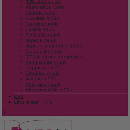
30% allahindlus
Allahindlus -50%
Kleitide müük
Pluuside müük
Tuunika müük
Pükste müük
Seelikute müük
Jopede müük
Jopede ja mantlite müük
Müük ülikonnad
Müügil olevad komplektid
Kampsunite müük
Hüppajate müük
Üleriided müük
Vestide müük
Aluspesu müük
Aksessuaaride müük
KKK
Liitu ja saa −10 %
