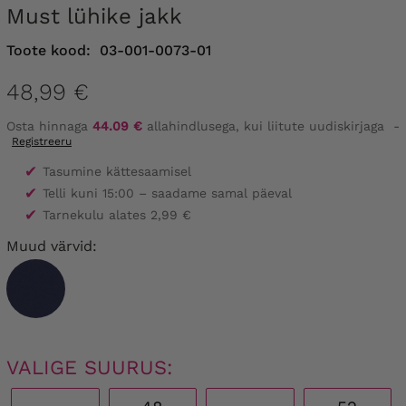
Must lühike jakk
Toote kood:
03-001-0073-01
48,99 €
Osta hinnaga
44.09 €
allahindlusega, kui liitute uudiskirjaga
-
Registreeru
✔
Tasumine kättesaamisel
✔
Telli kuni 15:00 – saadame samal päeval
✔
Tarnekulu alates 2,99 €
Muud värvid:
VALIGE SUURUS: