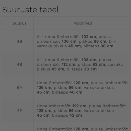
Suuruste tabel
Suurus
Mõõtmed
A – rinna ümbermõõt
102 cm
, puusa
46
ümbermõõt
106 cm
, pikkus
63 cm
, D –
varruka pikkus
45 cm
, biitseps
38 cm
A – rinna ümbermõõt
108 cm
, puusa
48
ümbermõõt
112 cm
, pikkus
63 cm
, varruka
pikkus
45 cm
, biitseps
38 cm
rinna ümbermõõt
120 cm
, puusa ümbermõõt
50
126 cm
, pikkus
66 cm
, varruka pikkus
45 cm
, biitseps
40 cm
rinnaümbermõõt
122 cm
, puusa ümbermõõt
52
128 cm
, pikkus
66 cm
, varruka pikkus
45 cm
, biitseps
42 cm
rinna ümbermõõt
128 cm
, puusa ümbermõõt