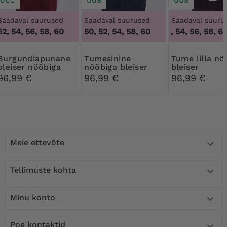
UUS
UUS
UUS
Saadaval suurused
Saadaval suurused
Saadaval suuru
52, 54, 56, 58, 60
50, 52, 54, 58, 60
50, 52, 54, 56, 58, 60
diapunane
Tumesinine
Tume lilla nööbiga
bleiser nööbiga
nööbiga bleiser
bleiser
96,99 €
96,99 €
96,99 €
Meie ettevõte

Tellimuste kohta

Minu konto

Poe kontaktid
