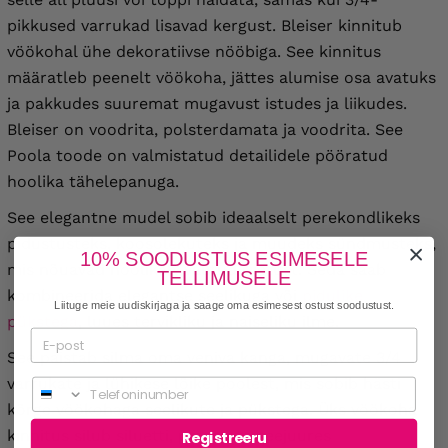
pikkused varrukad lisavad kergust. Bleiser kinnitub
vöökohal ühe dekoratiivse nööbiga. See kinnitus
määratleb peenelt vöökoha, jättes alumise osa avatuks
ja pakkudes suuremat mugavust istudes ja liikudes.
Bleiser on voodrita, polsterdamata ja voodrita. See
Poola toode on valmistatud detailidele pööratud
hoolika tähelepanuga.
See elegantne mudel sobib ideaalselt perekondlikeks
pidustusteks, koosolekuteks ja muudeks sündmusteks,
10% SOODUSTUS ESIMESELE
mis nõuavad hoolikalt valitud riietust. Seda saab
TELLIMUSELE
kombineerida elegantse seelikuga või
pidulike
Liituge meie uudiskirjaga ja saage oma esimesest ostust soodustust.
pükstega
, luues tervikliku ja naiseliku ilme.
See paistab silma oma veniva kanga, mugavate 3/4
varrukate ja lühikese lõike poolest, mis sobib hästi
Phone
kõrge vöökohaga seelikute ja pükstega. Üks vöökoha
kinnitus silub siluetti, piiramata seejuures
Registreeru