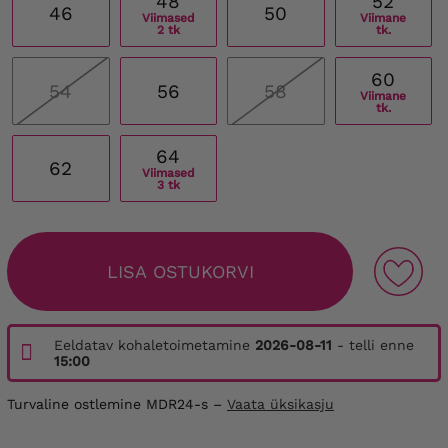
48
52
46
50
Viimased
Viimane
2 tk
tk.
60
54
56
58
Viimane
tk.
64
62
Viimased
3 tk
LISA OSTUKORVI
Eeldatav kohaletoimetamine
2026-08-11
- telli enne
15:00
Turvaline ostlemine MDR24-s –
Vaata üksikasju