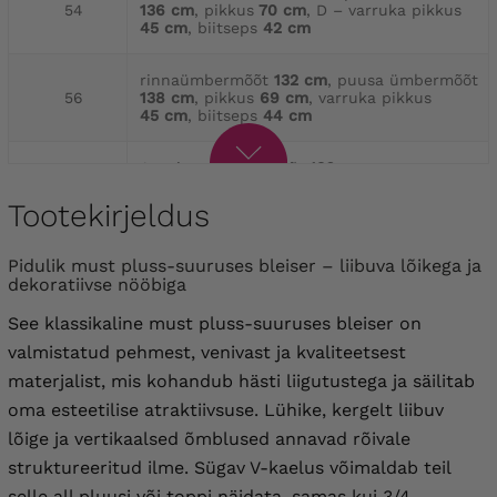
54
136 cm
, pikkus
70 cm
, D – varruka pikkus
45 cm
, biitseps
42 cm
rinnaümbermõõt
132 cm
, puusa ümbermõõt
56
138 cm
, pikkus
69 cm
, varruka pikkus
45 cm
, biitseps
44 cm
A – rinna ümbermõõt
136 cm
, puusa
58
ümbermõõt
142 cm
, pikkus
69 cm
, varruka
pikkus
46 cm
, biitseps
46 cm
Tootekirjeldus
rinna ümbermõõt
142 cm
, puusa ümbermõõt
Pidulik must pluss-suuruses bleiser – liibuva lõikega ja
60
152 cm
, pikkus
71 cm
, varruka pikkus
46 cm
,
dekoratiivse nööbiga
biitseps
48 cm
See klassikaline must pluss-suuruses bleiser on
A – rinna ümbermõõt
152 cm
, puusa
valmistatud pehmest, venivast ja kvaliteetsest
62
ümbermõõt
158 cm
, C – pikkus
73 cm
, D –
varruka pikkus
46 cm
, biitseps
50 cm
materjalist, mis kohandub hästi liigutustega ja säilitab
oma esteetilise atraktiivsuse. Lühike, kergelt liibuv
rinna ümbermõõt
154 cm
, puusa ümbermõõt
lõige ja vertikaalsed õmblused annavad rõivale
64
162 cm
, pikkus
73 cm
, D – varruka pikkus
struktureeritud ilme. Sügav V-kaelus võimaldab teil
46 cm
, Biitseps
52 cm
selle all pluusi või toppi näidata, samas kui 3/4-