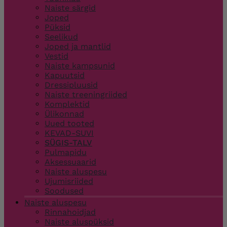
Naiste särgid
Joped
Püksid
Seelikud
Joped ja mantlid
Vestid
Naiste kampsunid
Kapuutsid
Dressipluusid
Naiste treeningriided
Komplektid
Ülikonnad
Uued tooted
KEVAD-SUVI
SÜGIS-TALV
Pulmapidu
Aksessuaarid
Naiste aluspesu
Ujumisriided
Soodused
Naiste aluspesu
Rinnahoidjad
Naiste aluspüksid