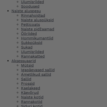
Ujumisriided
Soodused
Naiste aluspesu
Rinnahoidjad
Naiste aluspüksid
Petticoats
Naiste pidžaamad
Ööriided
Hommikumantlid
Sukkpüksid
Sukad
Ujumisriided
Rannakatted
Aksessuaarid
Mütsid
Igapäevased sallid
Ametlikud sallid
Sallid
Prossid
Kaelakeed
Käevõrud
Naiste kotid
Rannakotid
Siduri kotid