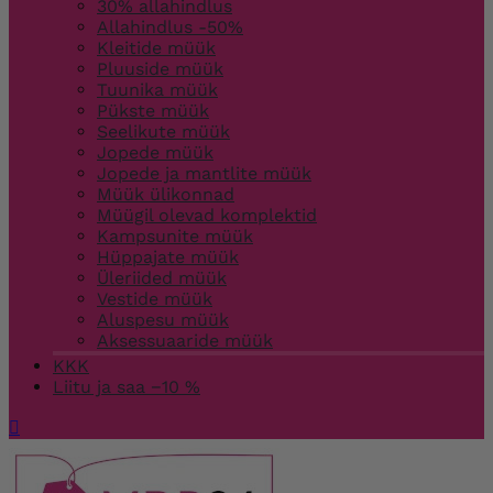
30% allahindlus
Allahindlus -50%
Kleitide müük
Pluuside müük
Tuunika müük
Pükste müük
Seelikute müük
Jopede müük
Jopede ja mantlite müük
Müük ülikonnad
Müügil olevad komplektid
Kampsunite müük
Hüppajate müük
Üleriided müük
Vestide müük
Aluspesu müük
Aksessuaaride müük
KKK
Liitu ja saa −10 %
