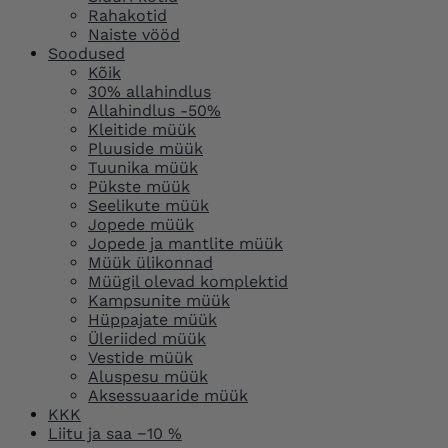
Rahakotid
Naiste vööd
Soodused
Kõik
30% allahindlus
Allahindlus -50%
Kleitide müük
Pluuside müük
Tuunika müük
Pükste müük
Seelikute müük
Jopede müük
Jopede ja mantlite müük
Müük ülikonnad
Müügil olevad komplektid
Kampsunite müük
Hüppajate müük
Üleriided müük
Vestide müük
Aluspesu müük
Aksessuaaride müük
KKK
Liitu ja saa −10 %