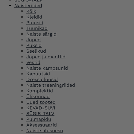
Naisteriided
Kõik
Kleidid
Pluusid
Tuunikad
Naiste särgid
Joped
Püksid
Seelikud
Joped ja mantlid
Vestid
Naiste kampsunid
Kapuutsid
Dressipluusid
Naiste treeningriided
Komplektid
Ülikonnad
Uued tooted
KEVAD-SUVI
SÜGIS-TALV
Pulmapidu
Aksessuaarid
Naiste aluspesu