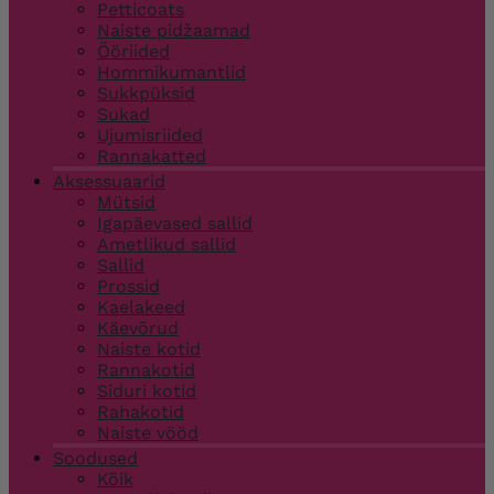
Petticoats
Naiste pidžaamad
Ööriided
Hommikumantlid
Sukkpüksid
Sukad
Ujumisriided
Rannakatted
Aksessuaarid
Mütsid
Igapäevased sallid
Ametlikud sallid
Sallid
Prossid
Kaelakeed
Käevõrud
Naiste kotid
Rannakotid
Siduri kotid
Rahakotid
Naiste vööd
Soodused
Kõik