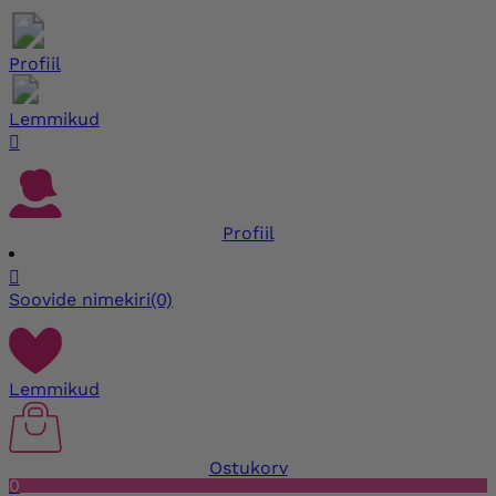
Profiil
Lemmikud

Profiil

Soovide nimekiri
(0)
Lemmikud
Ostukorv
0