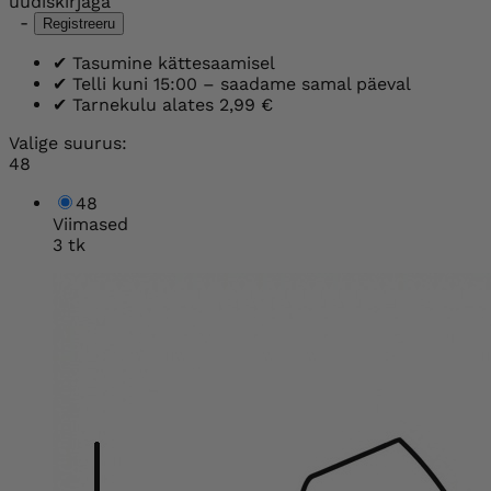
uudiskirjaga
-
Registreeru
✔
Tasumine kättesaamisel
✔
Telli kuni 15:00 – saadame samal päeval
✔
Tarnekulu alates 2,99 €
Valige suurus:
48
48
Viimased
3 tk