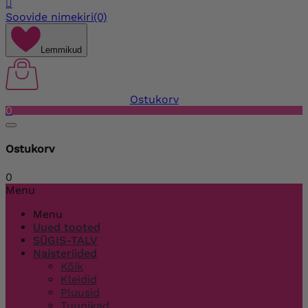

Soovide nimekiri
(0)
Lemmikud
Ostukorv
0
Ostukorv
0
Menu
Menu
Uued tooted
SÜGIS-TALV
Naisteriided
Kõik
Kleidid
Pluusid
Tuunikad