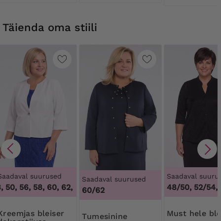
Täienda oma stiili
Saadaval suurused
Saadaval suuru
Saadaval suurused
 50, 56, 58, 60, 62
,
46, 48, 50, 56, 58, 60, 62
48/50, 52/54,
60/62
s bleiser
Must hele bl
Tumesinine