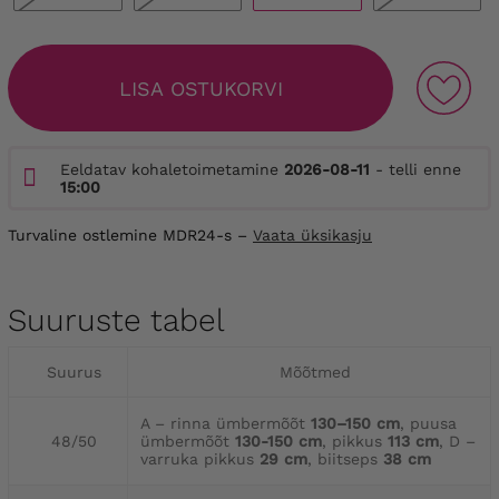
LISA OSTUKORVI
Eeldatav kohaletoimetamine
2026-08-11
- telli enne
15:00
Turvaline ostlemine MDR24-s –
Vaata üksikasju
Suuruste tabel
Suurus
Mõõtmed
A – rinna ümbermõõt
130–150 cm
, puusa
48/50
ümbermõõt
130-150 cm
, pikkus
113 cm
, D –
varruka pikkus
29 cm
, biitseps
38 cm