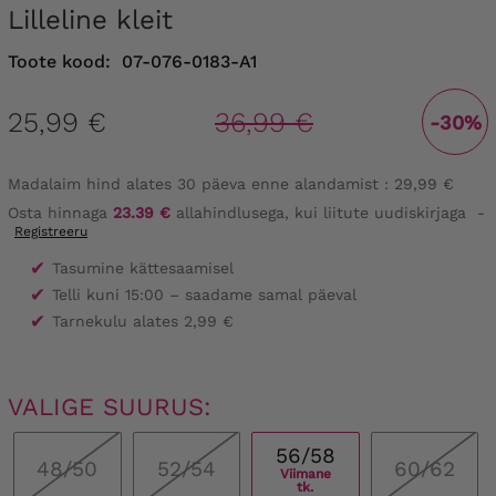
Lilleline kleit
Toote kood:
07-076-0183-A1
25,99 €
36,99 €
-30%
Madalaim hind alates 30 päeva enne alandamist :
29,99 €
Osta hinnaga
23.39 €
allahindlusega, kui liitute uudiskirjaga
-
Registreeru
✔
Tasumine kättesaamisel
✔
Telli kuni 15:00 – saadame samal päeval
✔
Tarnekulu alates 2,99 €
VALIGE SUURUS:
56/58
48/50
52/54
60/62
Viimane
tk.