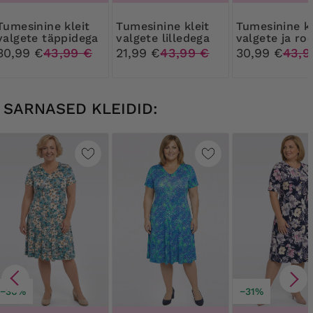
ne kleit
Tumesinine kleit
Tumesinine kleit
valgete täppidega
valgete lilledega
valgete ja ro
lilledega
30,99 €
43,99 €
21,99 €
43,99 €
30,99 €
43,9
SARNASED KLEIDID:
−30%
−31%