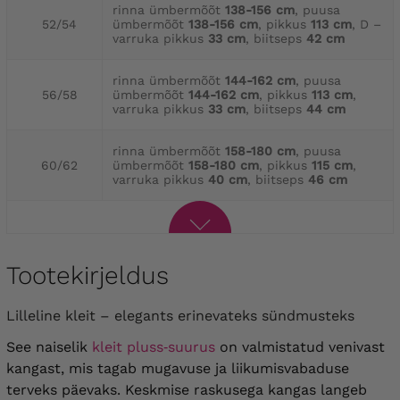
rinna ümbermõõt
138-156 cm
, puusa
52/54
ümbermõõt
138-156 cm
, pikkus
113 cm
, D –
varruka pikkus
33 cm
, biitseps
42 cm
rinna ümbermõõt
144-162 cm
, puusa
56/58
ümbermõõt
144-162 cm
, pikkus
113 cm
,
varruka pikkus
33 cm
, biitseps
44 cm
rinna ümbermõõt
158-180 cm
, puusa
60/62
ümbermõõt
158-180 cm
, pikkus
115 cm
,
varruka pikkus
40 cm
, biitseps
46 cm
Tootekirjeldus
Lilleline kleit – elegants erinevateks sündmusteks
See naiselik
kleit pluss‑suurus
on valmistatud venivast
kangast, mis tagab mugavuse ja liikumisvabaduse
terveks päevaks. Keskmise raskusega kangas langeb