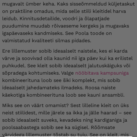
mugavalt ümber keha. Kaks sisseõmmeldud küljetaskut
on praktiline omadus, mida selle stiili kleitidel harva
leidub. Kinnitusdetailide, voodri ja õlapatjade
puudumine muudab rõivaeseme kergeks ja mugavaks
igapäevaseks kandmiseks. See Poola toode on
valmistatud kvaliteeti silmas pidades.
Ere lillemuster sobib ideaalselt naistele, kes ei karda
värve ja soovivad olla kaunid nii iga päev kui ka erilistel
puhkudel. See kleit sobib ideaalselt jalutuskäiguks või
sõpradega kohtumiseks. Valge
nööbitava kampsuniga
kombineerituna loob see šiki komplekt, mis sobib
ideaalselt jahedamateks ilmadeks. Roosa naiste
käekotiga kombineerituna loob see kauni ansambli.
Miks see on väärt omamist? Sest lilleline kleit on üks
neist stiilidest, mille järele sa ikka ja jälle haarad – see
sobib ideaalselt suveks, kevadeks ning kardiganiga ja
poolsaabastega sobib see ka sügisel. Rõõmsate
värvidega lillemuster tõstab su tuju. See on kleit, mis