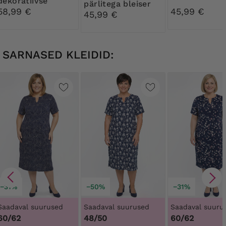
dekoratiivse
pärlitega bleiser
nööbiga
58,99 €
45,99 €
45,99 €
SARNASED KLEIDID:
−31%
−50%
−31%
Saadaval suurused
Saadaval suurused
Saadaval suuru
60/62
48/50
60/62