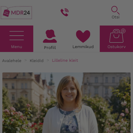
Otsi
0
Menu
Lemmikud
Ostukorv
Profiil
Avalehele
Kleidid
Lilleline kleit