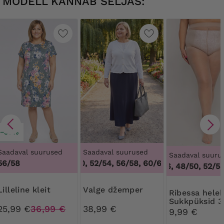
MODELL KANNAB SELJAS:
−30%
Saadaval suurused
Saadaval suurused
Saadaval suuru
56/58
48/50, 52/54, 56/58, 60/62
,
48/50, 52/54, 
44/46, 48/50, 52/54,
Lilleline kleit
Valge džemper
Ribessa helebeežid
Sukkpüksid 3
25,99 €
36,99 €
38,99 €
DEN
9,99 €