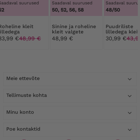
Saadaval suurused
Saadaval suurused
Saadaval suuru
52
50, 52, 56, 58
48/50
ne kleit
Sinine ja roheline
Puudriliste
lilledega
kleit valgete
lilledega kleit
lilledega
33,99 €
48,99 €
48,99 €
30,99 €
43,9
Meie ettevõte

Tellimuste kohta

Minu konto

Poe kontaktid
