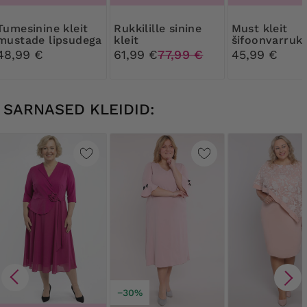
ne kleit
Rukkilille sinine
Must kleit
mustade lipsudega
kleit
šifoonvarruk
ja beežide ni
48,99 €
61,99 €
77,99 €
45,99 €
valgete must
SARNASED KLEIDID:
−30%