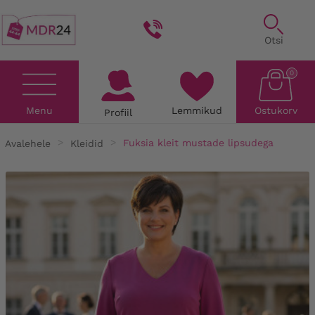
Otsi
0
Menu
Lemmikud
Ostukorv
Profiil
Avalehele
Kleidid
Fuksia kleit mustade lipsudega