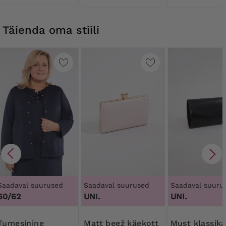
Täienda oma stiili
Saadaval suurused
Saadaval suurused
Saadaval suuru
60/62
UNI.
UNI.
inine
Matt beež käekott
Must klassikaline