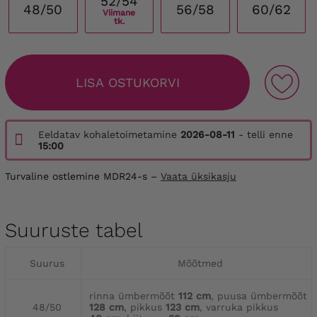
52/54
48/50
56/58
60/62
Viimane
tk.
LISA OSTUKORVI
Eeldatav kohaletoimetamine
2026-08-11
- telli enne
15:00
Turvaline ostlemine MDR24-s –
Vaata üksikasju
Suuruste tabel
Suurus
Mõõtmed
rinna ümbermõõt
112 cm
, puusa ümbermõõt
48/50
128 cm
, pikkus
123 cm
, varruka pikkus