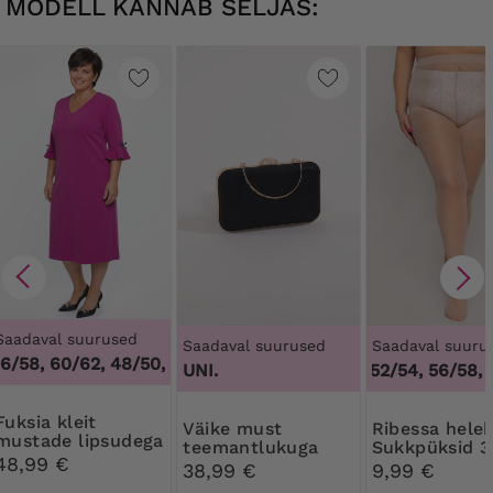
MODELL KANNAB SELJAS:
Saadaval suurused
Saadaval suurused
Saadaval suuru
6/58, 60/62
,
48/50, 52/54, 56/58, 60/62
3XL, 4X
UNI.
44/46, 48/50, 52/54, 56/58, 6
 kleit
Väike must
Ribessa helebeežid
mustade lipsudega
teemantlukuga
Sukkpüksid 3
48,99 €
käekott
DEN
38,99 €
9,99 €