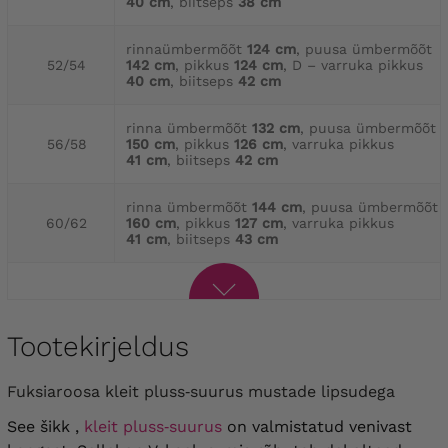
40 cm
, biitseps
38 cm
rinnaümbermõõt
124 cm
, puusa ümbermõõt
52/54
142 cm
, pikkus
124 cm
, D – varruka pikkus
40 cm
, biitseps
42 cm
rinna ümbermõõt
132 cm
, puusa ümbermõõt
56/58
150 cm
, pikkus
126 cm
, varruka pikkus
41 cm
, biitseps
42 cm
rinna ümbermõõt
144 cm
, puusa ümbermõõt
60/62
160 cm
, pikkus
127 cm
, varruka pikkus
41 cm
, biitseps
43 cm
Tootekirjeldus
Fuksiaroosa kleit pluss‑suurus mustade lipsudega
See šikk ,
kleit pluss‑suurus
on valmistatud venivast