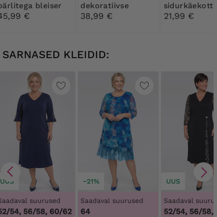
pärlitega bleiser
dekoratiivse
sidurkäekott
lukuga
45,99 €
38,99 €
21,99 €
SARNASED KLEIDID:
UUS
−21%
UUS
Saadaval suurused
Saadaval suurused
Saadaval suuru
52/54, 56/58, 60/62
64
52/54, 56/58,