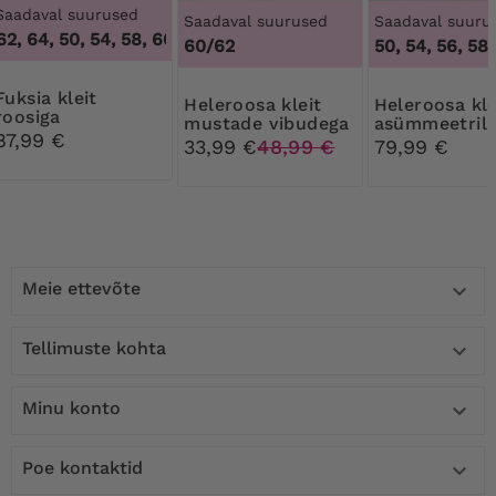
Saadaval suurused
Saadaval suurused
Saadaval suuru
2, 64
,
50, 54, 58, 60, 62, 64
60/62
50, 54, 56, 58
 kleit
Heleroosa kleit
Heleroosa kleit
roosiga
mustade vibudega
asümmeetrili
87,99 €
poncho
33,99 €
48,99 €
79,99 €
Meie ettevõte

Tellimuste kohta

Minu konto

Poe kontaktid
