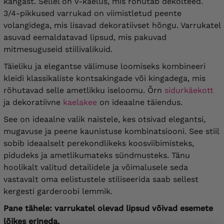
kangast. Sellel on V-kaelus, mis rõhutab dekolteed.
3/4-pikkused varrukad on viimistletud peente
volangidega, mis lisavad dekoratiivset hõngu. Varrukatel
asuvad eemaldatavad lipsud, mis pakuvad
mitmesuguseid stiilivalikuid.
Täieliku ja elegantse välimuse loomiseks kombineeri
kleidi klassikaliste kontsakingade või kingadega, mis
rõhutavad selle ametlikku iseloomu. Õrn
sidurkäekott
ja dekoratiivne
kaelakee
on ideaalne täiendus.
See on ideaalne valik naistele, kes otsivad elegantsi,
mugavuse ja peene kaunistuse kombinatsiooni. See stiil
sobib ideaalselt perekondlikeks koosviibimisteks,
pidudeks ja ametlikumateks sündmusteks. Tänu
hoolikalt valitud detailidele ja võimalusele seda
vastavalt oma eelistustele stiliseerida saab sellest
kergesti garderoobi lemmik.
Pane tähele:
varrukatel olevad lipsud võivad esemete
lõikes erineda.