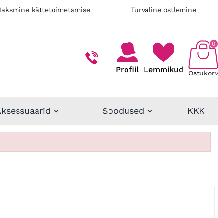
aksmine kättetoimetamisel
Turvaline ostlemine
0
Profiil
Lemmikud
Ostukorv
Aksessuaarid
Soodused
KKK