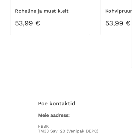
Roheline ja must kleit
Kohvipruun
53,99 €
53,99 €
Poe kontaktid
Meie aadress:
FBSK
TM33 Savi 20 (Venipak DEPO)