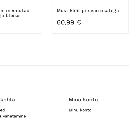
Must kleit pitsvarrukatega
ga bleiser
60,99 €
 kohta
Minu konto
sed
Minu konto
ja vahetamine