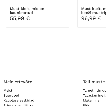
Must kleit, mis on
Must kleit, mis meenutab
kaunistatud
beeži mustri
rhinestones'idega
55,99 €
96,99 €
Meie ettevõte
Tellimuste
Meist
Tarnetingimu
Suurused
Tagastamine 
Kaupluse eeskirjad
Maksmine
Privaatsuspoliitika
KKK