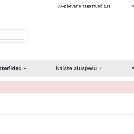
30-päevane tagastusõigus
M
steriided
Naiste aluspesu