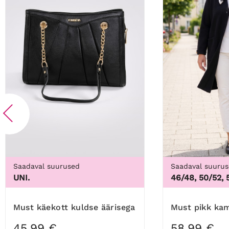
Saadaval suurused
Saadaval suuru
UNI.
46/48, 50/52, 
Must käekott kuldse äärisega
Must pikk k
45,99 €
58,99 €