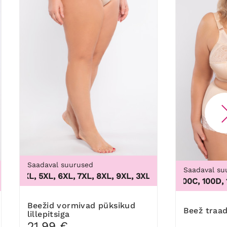
Saadaval suurused
Saadaval su
 4XL, 5XL, 6XL, 7XL, 8XL, 9XL
,
3XL, 4XL, 5XL, 6XL, 7XL, 8
100B, 100C, 100D, 100DD
Beežid vormivad püksikud
Beež traa
lillepitsiga
21,99 €