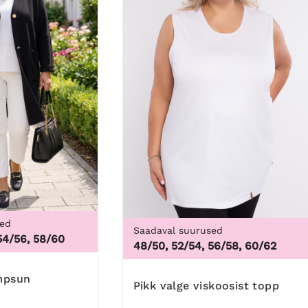
sed
Saadaval suurused
54/56, 58/60
3XL,
48/50, 52/54, 56/58, 60/62
ampsun
Pikk valge viskoosist topp