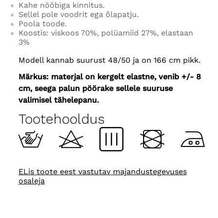
Kahe nööbiga kinnitus.
Sellel pole voodrit ega õlapatju.
Poola toode.
Koostis: viskoos 70%, polüamiid 27%, elastaan ​​
3%
Modell kannab suurust 48/50 ja on 166 cm pikk.
Märkus: materjal on kergelt elastne, venib +/- 8
cm, seega palun pöörake sellele suuruse
valimisel tähelepanu.
Tootehooldus
ELis toote eest vastutav majandustegevuses
osaleja