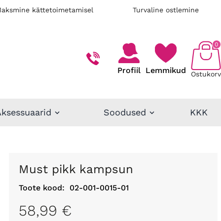
aksmine kättetoimetamisel
Turvaline ostlemine
0
Profiil
Lemmikud
Ostukorv
Aksessuaarid
Soodused
KKK
Must pikk kampsun
Toote kood:
02-001-0015-01
58,99 €