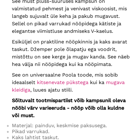
See must pluss-suuruses kampsun on
valmistatud pehmest ja venivast viskoosist, mis
langeb sujuvalt üle keha ja pakub mugavust.
Sellel on pikad varrukad nööpidega kätiste ja
elegantse viimistluse andmiseks V-kaelus.
Esiküljel on praktiline nööpkinnis ja kaks avarat
taskut. Džemper pole õlapatju ega voodrit,
mistõttu on see kerge ja mugav kanda. See näeb
hea välja nii nööpidega kui ka nööpimata.
See on universaalne Poola toode, mis sobib
ideaalselt
kitsenevate pükstega
kui ka
mugava
kleidiga
, luues ajatu stiili.
Sõltuvalt tootmispartiist võib kampsunil oleva
nööbi värv varieeruda - nööp võib olla kuldne
või must.
Materjal: painduv, keskmise paksusega.
Pikad varrukad.
Kaks lahtist taskut.