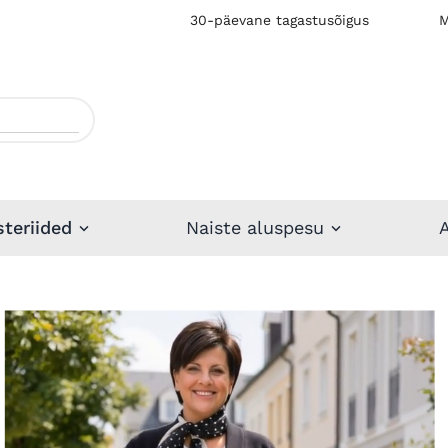
30-päevane tagastusõigus
M
steriided
Naiste aluspesu