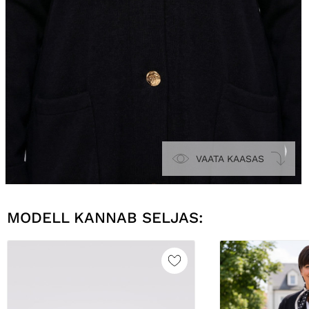
VAATA KAASAS
MODELL KANNAB SELJAS: