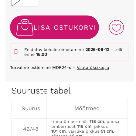
LISA OSTUKORVI
Eeldatav kohaletoimetamine
2026-08-12
- telli
enne
15:00
Turvaline ostlemine MDR24-s –
Vaata üksikasju
Suuruste tabel
Suurus
Mõõtmed
rinna ümbermõõt
118 cm
, puusa
ümbermõõt
118 cm
, pikkus
46/48
101 cm
, varruka pikkus
51 cm
,