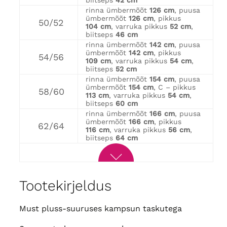
biitseps
42 cm
rinna ümbermõõt
126 cm
, puusa
ümbermõõt
126 cm
, pikkus
50/52
104 cm
, varruka pikkus
52 cm
,
biitseps
46 cm
rinna ümbermõõt
142 cm
, puusa
ümbermõõt
142 cm
, pikkus
54/56
109 cm
, varruka pikkus
54 cm
,
biitseps
52 cm
rinna ümbermõõt
154 cm
, puusa
ümbermõõt
154 cm
, C – pikkus
58/60
113 cm
, varruka pikkus
54 cm
,
biitseps
60 cm
rinna ümbermõõt
166 cm
, puusa
ümbermõõt
166 cm
, pikkus
62/64
116 cm
, varruka pikkus
56 cm
,
biitseps
64 cm
Tootekirjeldus
Must pluss-suuruses kampsun taskutega