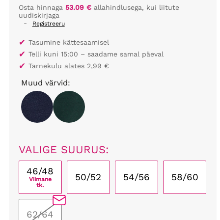
Osta hinnaga
53.09 €
allahindlusega, kui liitute
uudiskirjaga
-
Registreeru
✔
Tasumine kättesaamisel
✔
Telli kuni 15:00 – saadame samal päeval
✔
Tarnekulu alates 2,99 €
Muud värvid:
VALIGE SUURUS:
46/48
50/52
54/56
58/60
Viimane
tk.
62/64