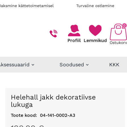
aksmine kättetoimetamisel
Turvaline ostlemine
0
Profiil
Lemmikud
Ostukorv
Aksessuaarid
Soodused
KKK
Helehall jakk dekoratiivse
lukuga
Toote kood:
04-141-0002-A3