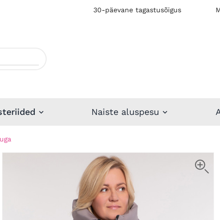
30-päevane tagastusõigus
M
steriided
Naiste aluspesu
kuga