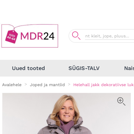
Nai
Uued tooted
SÜGIS-TALV
Avalehele
Joped ja mantlid
Helehall jakk dekoratiivse lu