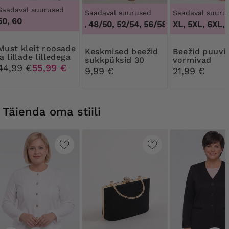
Saadaval suurused
Saadaval suurused
Saadaval suuru
50, 60
44/46, 48/50, 52/54, 56/58, 60/62
3XL, 4XL, 5XL, 6XL, 7
,
44/46, 4
leit roosade
Keskmised beežid
Beežid puuvillased
ja lillade lilledega
sukkpüksid 30
vormivad
44,99 €
55,99 €
DEN Ribessa
aluspüksid pi
9,99 €
21,99 €
Täienda oma stiili