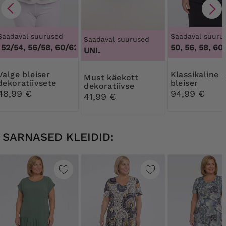
Saadaval suurused
Saadaval suuru
Saadaval suurused
52/54, 56/58, 60/62
,
48/50, 52/54, 56/58, 60/62
50, 56, 58, 60
UNI.
bleiser
Klassikaline must
Must käekott
dekoratiivsete
bleiser
dekoratiivse
nööpidega
48,99 €
94,99 €
lukuga
41,99 €
SARNASED KLEIDID: