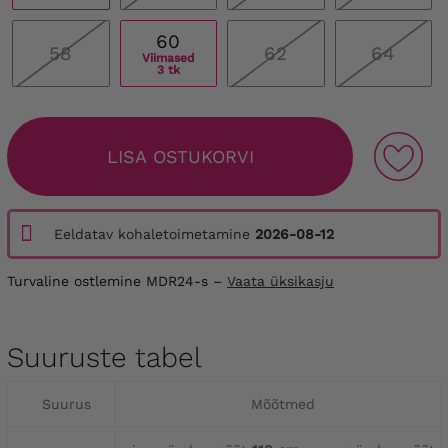
60
58
62
64
Viimased
3 tk
LISA OSTUKORVI
Eeldatav kohaletoimetamine
2026-08-12
Turvaline ostlemine MDR24-s –
Vaata üksikasju
Suuruste tabel
Suurus
Mõõtmed