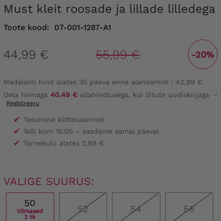
Must kleit roosade ja lillade lilledega
Toote kood:
07-001-1287-A1
44,99 €
55,99 €
-20%
Madalaim hind alates 30 päeva enne alandamist :
42,99 €
Osta hinnaga
40.49 €
allahindlusega, kui liitute uudiskirjaga
-
Registreeru
✔
Tasumine kättesaamisel
✔
Telli kuni 15:00 – saadame samal päeval
✔
Tarnekulu alates 2,99 €
VALIGE SUURUS:
50
52
54
56
Viimased
2 tk