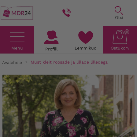
Otsi
0
Menu
Lemmikud
Ostukorv
Profiil
Avalehele
Must kleit roosade ja lillade lilledega