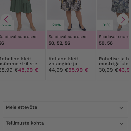
−20%
−20%
−31%
Saadaval suurused
Saadaval suurused
Saadaval suuru
56
50, 52, 56
50, 56
ne kleit
Kollane kleit
Rohelise ja halli
asümmeetriliste
volangide ja
mustriga klei
volangidega
värviliste
kaunistusteg
38,99 €
48,99 €
44,99 €
55,99 €
30,99 €
43,9
mustritega
Meie ettevõte

Tellimuste kohta
