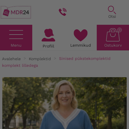
Otsi
0
Menu
Lemmikud
Ostukorv
Profiil
Avalehele
Komplektid
Sinised pükstekomplektid
komplekt lilledega