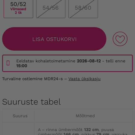
50/52
54/56
58/60
Viimased
2 tk
LISA OSTUKORVI
Eeldatav kohaletoimetamine
2026-08-12
- telli enne
15:00
Turvaline ostlemine MDR24-s –
Vaata üksikasju
Suuruste tabel
Suurus
Mõõtmed
A – rinna ümbermõõt
132 cm
, puusa
ümbermõõt
146 cm
, pikkus
79 cm
, varruka