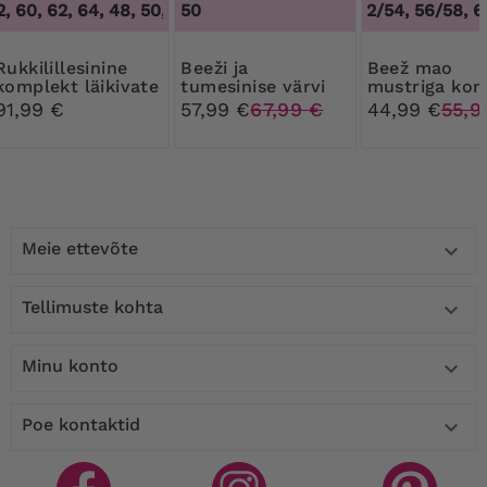
, 60, 62, 64
,
48, 50, 52, 60, 62, 64
50
48/50, 52/54, 56/58, 60
llesinine
Beeži ja
Beež mao
komplekt läikivate
tumesinise värvi
mustriga kom
varrukatega
komplekt
91,99 €
57,99 €
67,99 €
44,99 €
55,9
tumesiniste
mustritega
Meie ettevõte

Tellimuste kohta

Minu konto

Poe kontaktid
