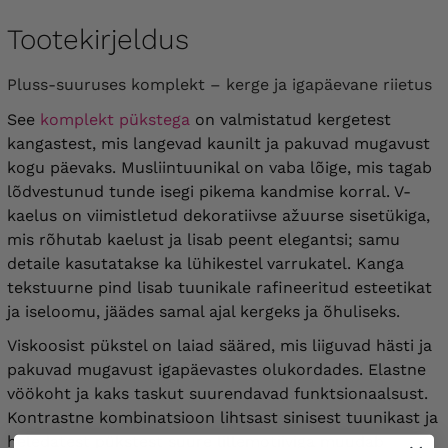
Tootekirjeldus
Pluss-suuruses komplekt – kerge ja igapäevane riietus
See
komplekt pükstega
on valmistatud kergetest
kangastest, mis langevad kaunilt ja pakuvad mugavust
kogu päevaks. Musliintuunikal on vaba lõige, mis tagab
lõdvestunud tunde isegi pikema kandmise korral. V-
kaelus on viimistletud dekoratiivse ažuurse sisetükiga,
mis rõhutab kaelust ja lisab peent elegantsi; samu
detaile kasutatakse ka lühikestel varrukatel. Kanga
tekstuurne pind lisab tuunikale rafineeritud esteetikat
ja iseloomu, jäädes samal ajal kergeks ja õhuliseks.
Viskoosist pükstel on laiad sääred, mis liiguvad hästi ja
pakuvad mugavust igapäevastes olukordades. Elastne
vöökoht ja kaks taskut suurendavad funktsionaalsust.
Kontrastne kombinatsioon lihtsast sinisest tuunikast ja
heledatest pükstest suure lillemotiiviga muudab