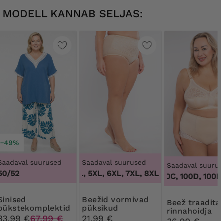
MODELL KANNAB SELJAS:
−49%
Saadaval suurused
Saadaval suurused
Saadaval suuru
50/52
3XL, 4XL, 5XL, 6XL, 7XL, 8XL, 9XL
,
3XL, 4XL, 5
100B, 100C, 100D, 100DD,
ised
Beežid vormivad
Beež traadita
pükstekomplektid
püksikud
rinnahoidja
komplekt lilledega
lillepitsiga
33,99 €
67,99 €
21,99 €