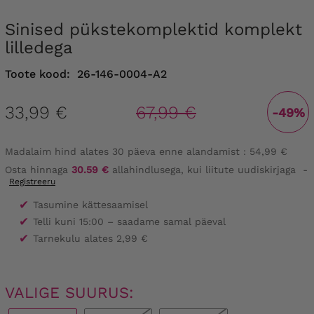
Sinised pükstekomplektid komplekt
lilledega
Toote kood:
26-146-0004-A2
33,99 €
67,99 €
-49%
Madalaim hind alates 30 päeva enne alandamist :
54,99 €
Osta hinnaga
30.59 €
allahindlusega, kui liitute uudiskirjaga
-
Registreeru
✔
Tasumine kättesaamisel
✔
Telli kuni 15:00 – saadame samal päeval
✔
Tarnekulu alates 2,99 €
VALIGE SUURUS: