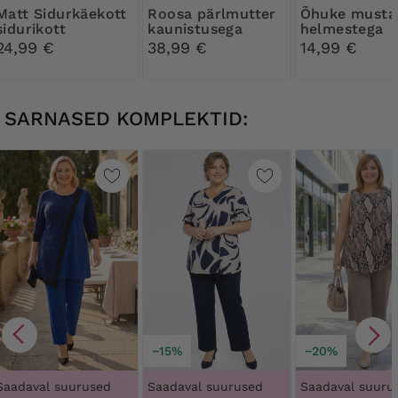
Sidurkäekott
Roosa pärlmutter
Õhuke musta
sidurikott
kaunistusega
helmestega
sidurkäekott
käevõru
24,99 €
38,99 €
14,99 €
SARNASED KOMPLEKTID:
−15%
−20%
Saadaval suurused
Saadaval suurused
Saadaval suuru