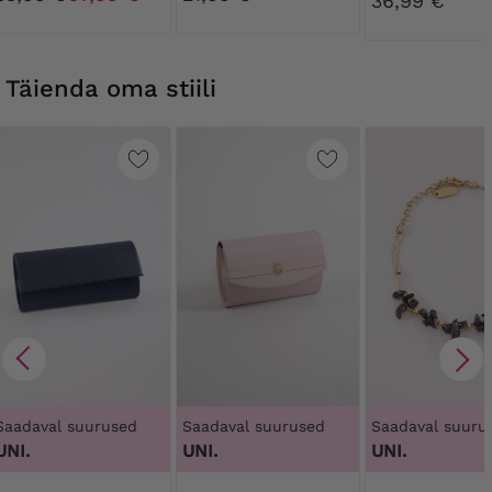
36,99 €
Täienda oma stiili
Saadaval suurused
Saadaval suurused
Saadaval suuru
UNI.
UNI.
UNI.