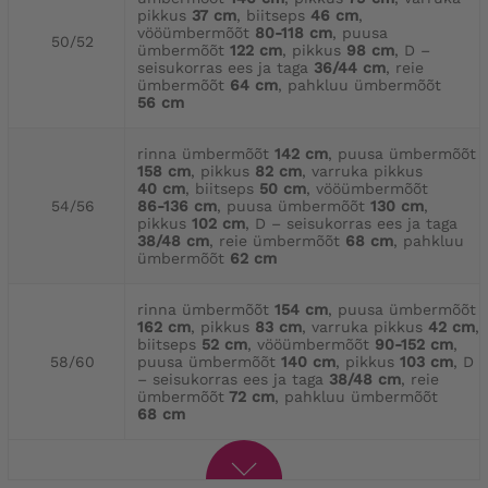
pikkus
37 cm
, biitseps
46 cm
,
vööümbermõõt
80-118 cm
, puusa
50/52
ümbermõõt
122 cm
, pikkus
98 cm
, D –
seisukorras ees ja taga
36/44 cm
, reie
ümbermõõt
64 cm
, pahkluu ümbermõõt
56 cm
rinna ümbermõõt
142 cm
, puusa ümbermõõt
158 cm
, pikkus
82 cm
, varruka pikkus
40 cm
, biitseps
50 cm
, vööümbermõõt
54/56
86-136 cm
, puusa ümbermõõt
130 cm
,
pikkus
102 cm
, D – seisukorras ees ja taga
38/48 cm
, reie ümbermõõt
68 cm
, pahkluu
ümbermõõt
62 cm
rinna ümbermõõt
154 cm
, puusa ümbermõõt
162 cm
, pikkus
83 cm
, varruka pikkus
42 cm
,
biitseps
52 cm
, vööümbermõõt
90-152 cm
,
58/60
puusa ümbermõõt
140 cm
, pikkus
103 cm
, D
– seisukorras ees ja taga
38/48 cm
, reie
ümbermõõt
72 cm
, pahkluu ümbermõõt
68 cm