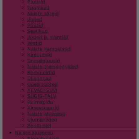
Pluusid
Tuunikad
Naiste särgid
Joped
Püksid
Seelikud
Joped ja mantlid
Vestid
Naiste kampsunid
Kapuutsid
Dressipluusid
Naiste treeningriided
Komplektid
Ülikonnad
Uued tooted
KEVAD-SUVI
SÜGIS-TALV
Pulmapidu
Aksessuaarid
Naiste aluspesu
Ujumisriided
Soodused
Naiste aluspesu
Rinnahoidjad