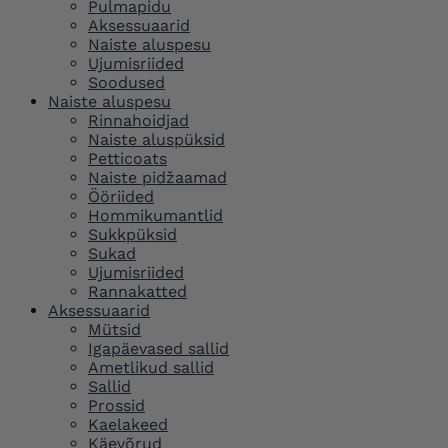
Pulmapidu
Aksessuaarid
Naiste aluspesu
Ujumisriided
Soodused
Naiste aluspesu
Rinnahoidjad
Naiste aluspüksid
Petticoats
Naiste pidžaamad
Ööriided
Hommikumantlid
Sukkpüksid
Sukad
Ujumisriided
Rannakatted
Aksessuaarid
Mütsid
Igapäevased sallid
Ametlikud sallid
Sallid
Prossid
Kaelakeed
Käevõrud