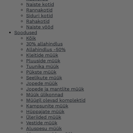
Naiste kotid
Rannakotid
Siduri kotid
Rahakotid
Naiste vööd
Soodused
Kõik
30% allahindlus
Allahindlus -50%
Kleitide müük
Pluuside müük
Tuunika müük
Pükste müük
Seelikute müük
Jopede müük
Jopede ja mantlite müük
Müük ülikonnad
Müügil olevad komplektid
Kampsunite müük
Hüppajate müük
Üleriided müük
Vestide müük
Aluspesu müük