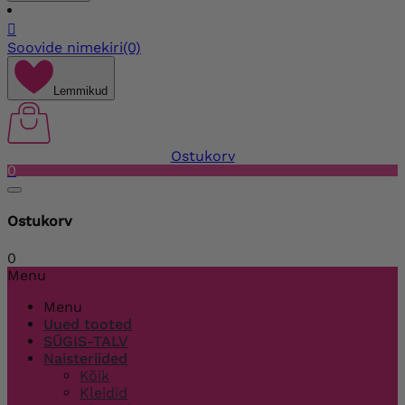

Soovide nimekiri
(0)
Lemmikud
Ostukorv
0
Ostukorv
0
Menu
Menu
Uued tooted
SÜGIS-TALV
Naisteriided
Kõik
Kleidid