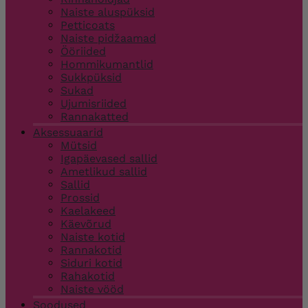
Naiste aluspüksid
Petticoats
Naiste pidžaamad
Ööriided
Hommikumantlid
Sukkpüksid
Sukad
Ujumisriided
Rannakatted
Aksessuaarid
Mütsid
Igapäevased sallid
Ametlikud sallid
Sallid
Prossid
Kaelakeed
Käevõrud
Naiste kotid
Rannakotid
Siduri kotid
Rahakotid
Naiste vööd
Soodused