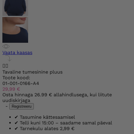
Vaata kaasas


Tavaline tumesinine pluus
Toote kood:
01-001-0166-A4
29,99 €
Osta hinnaga
26.99 €
allahindlusega, kui liitute
uudiskirjaga
-
Registreeru
✔
Tasumine kättesaamisel
✔
Telli kuni 15:00 – saadame samal päeval
✔
Tarnekulu alates 2,99 €