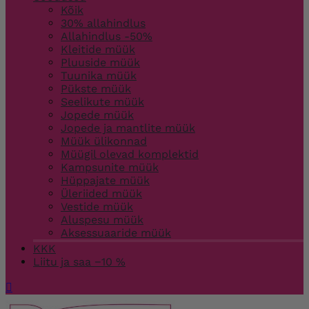
Kõik
30% allahindlus
Allahindlus -50%
Kleitide müük
Pluuside müük
Tuunika müük
Pükste müük
Seelikute müük
Jopede müük
Jopede ja mantlite müük
Müük ülikonnad
Müügil olevad komplektid
Kampsunite müük
Hüppajate müük
Üleriided müük
Vestide müük
Aluspesu müük
Aksessuaaride müük
KKK
Liitu ja saa −10 %
