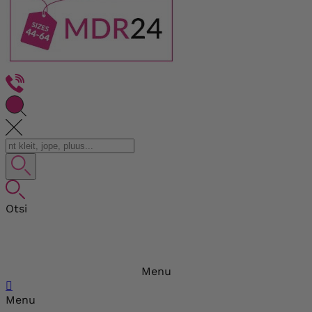
Otsi
Menu

Menu