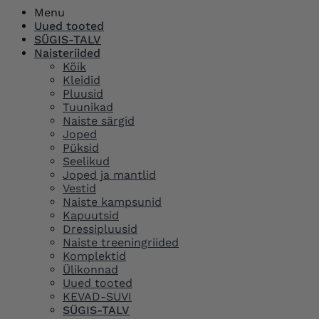
Menu
Uued tooted
SÜGIS-TALV
Naisteriided
Kõik
Kleidid
Pluusid
Tuunikad
Naiste särgid
Joped
Püksid
Seelikud
Joped ja mantlid
Vestid
Naiste kampsunid
Kapuutsid
Dressipluusid
Naiste treeningriided
Komplektid
Ülikonnad
Uued tooted
KEVAD-SUVI
SÜGIS-TALV