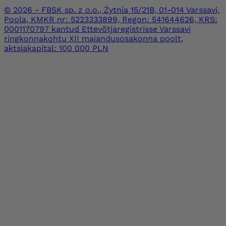
© 2026 - FBSK sp. z o.o., Żytnia 15/21B, 01-014 Varssavi,
Poola, KMKR nr: 5223333899, Regon: 541644626, KRS:
0001170797 kantud Ettevõtjaregistrisse Varssavi
ringkonnakohtu XII majandusosakonna poolt,
aktsiakapital: 100 000 PLN