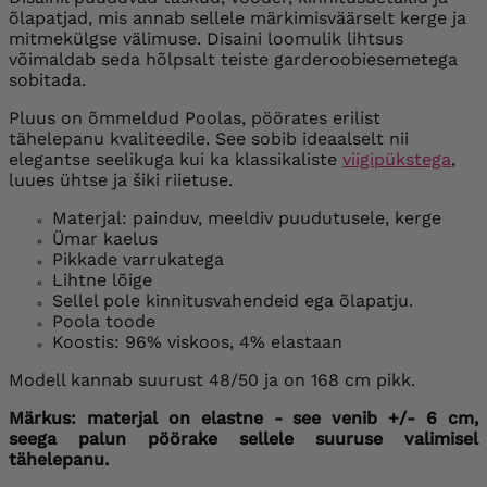
õlapatjad, mis annab sellele märkimisväärselt kerge ja
mitmekülgse välimuse. Disaini loomulik lihtsus
võimaldab seda hõlpsalt teiste garderoobiesemetega
sobitada.
Pluus on õmmeldud Poolas, pöörates erilist
tähelepanu kvaliteedile. See sobib ideaalselt nii
elegantse seelikuga kui ka klassikaliste
viigipükstega
,
luues ühtse ja šiki riietuse.
Materjal: painduv, meeldiv puudutusele, kerge
Ümar kaelus
Pikkade varrukatega
Lihtne lõige
Sellel pole kinnitusvahendeid ega õlapatju.
Poola toode
Koostis: 96% viskoos, 4% elastaan
Modell kannab suurust 48/50 ja on 168 cm pikk.
Märkus: materjal on elastne - see venib +/- 6 cm,
seega palun pöörake sellele suuruse valimisel
tähelepanu.