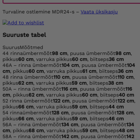
Turvaline ostlemine MDR24-s –
Vaata üksikasju
Suuruste tabel
Suurus
Mõõtmed
44
rinnaümbermõõt
98 cm
, puusa ümbermõõt
98 cm
,
pikkus
60 cm
, varruka pikkus
60 cm
, biitseps
36 cm
46
A – rinna ümbermõõt
104 cm
, puusa ümbermõõt
104
cm
, pikkus
60 cm
, varruka pikkus
61 cm
, biitseps
36 cm
48
rinna ümbermõõt
110 cm
, puusa ümbermõõt
110 cm
,
pikkus
62 cm
, varruka pikkus
59 cm
, biitseps
38 cm
50
A – rinna ümbermõõt
116 cm
, puusa ümbermõõt
116
cm
, pikkus
62 cm
, varruka pikkus
60 cm
, biitseps
40 cm
52
rinna ümbermõõt
122 cm
, puusa ümbermõõt
122 cm
,
pikkus
66 cm
, varruka pikkus
59 cm
, biitseps
44 cm
54
rinnaümbermõõt
128 cm
, puusa ümbermõõt
128 cm
,
pikkus
66 cm
, varruka pikkus
59 cm
, biitseps
46 cm
56
A – rinna ümbermõõt
134 cm
, puusa ümbermõõt
134
cm
, pikkus
68 cm
, varruka pikkus
59 cm
, biitseps
48 cm
58
A – rinna ümbermõõt
142 cm
, puusa ümbermõõt
142