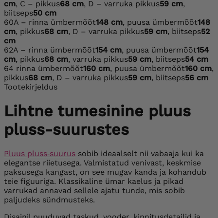
cm
, C – pikkus
68 cm
, D – varruka pikkus
59 cm
,
biitseps
50 cm
60
A – rinna ümbermõõt
148 cm
, puusa ümbermõõt
148
cm
, pikkus
68 cm
, D – varruka pikkus
59 cm
, biitseps
52
cm
62
A – rinna ümbermõõt
154 cm
, puusa ümbermõõt
154
cm
, pikkus
68 cm
, varruka pikkus
59 cm
, biitseps
54 cm
64
rinna ümbermõõt
160 cm
, puusa ümbermõõt
160 cm
,
pikkus
68 cm
, D – varruka pikkus
59 cm
, biitseps
56 cm
Tootekirjeldus
Lihtne tumesinine pluus
pluss-suurustes
Pluus pluss‑suurus
sobib ideaalselt nii vabaaja kui ka
elegantse riietusega. Valmistatud venivast, keskmise
paksusega kangast, on see mugav kanda ja kohandub
teie figuuriga. Klassikaline ümar kaelus ja pikad
varrukad annavad sellele ajatu tunde, mis sobib
paljudeks sündmusteks.
Disainil puuduvad taskud, vooder, kinnitusdetailid ja