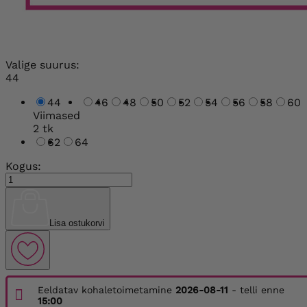
Valige suurus:
44
44
46
48
50
52
54
56
58
60
Viimased
2 tk
62
64
Kogus:
Lisa ostukorvi
Eeldatav kohaletoimetamine
2026-08-11
- telli enne
15:00