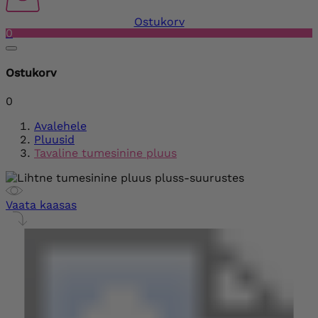
Ostukorv
0
Ostukorv
0
Avalehele
Pluusid
Tavaline tumesinine pluus
Vaata kaasas