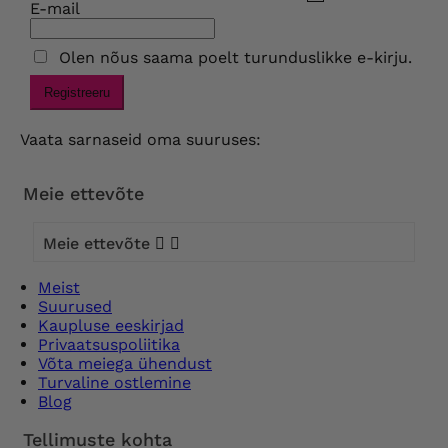
E-mail
Olen nõus saama poelt turunduslikke e-kirju.
Registreeru
Vaata sarnaseid oma suuruses:
Meie ettevõte
Meie ettevõte


Meist
Suurused
Kaupluse eeskirjad
Privaatsuspoliitika
Võta meiega ühendust
Turvaline ostlemine
Blog
Tellimuste kohta