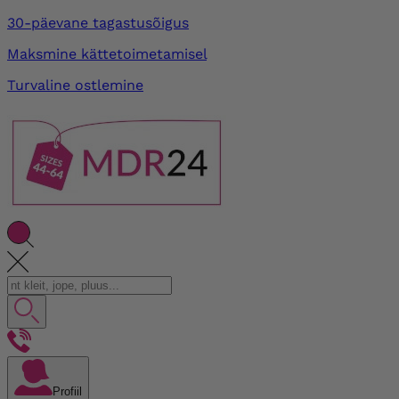
30-päevane tagastusõigus
Maksmine kättetoimetamisel
Turvaline ostlemine
Profiil