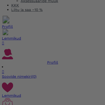
Aksessuaaride müük
KKK
Liitu ja saa −10 %
Profiil
Lemmikud

Profiil

Soovide nimekiri
(0)
Lemmikud