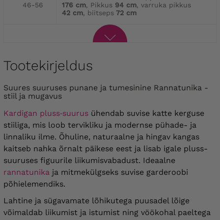
46-56
176 cm
, Pikkus
94 cm
, varruka pikkus
42 cm
, biitseps
72 cm
Tootekirjeldus
Suures suuruses punane ja tumesinine Rannatunika -
stiil ja mugavus
Kardigan pluss‑suurus
ühendab suvise katte kerguse
stiiliga, mis loob tervikliku ja modernse pühade- ja
linnaliku ilme. Õhuline, naturaalne ja hingav kangas
kaitseb nahka õrnalt päikese eest ja lisab igale pluss-
suuruses figuurile liikumisvabadust. Ideaalne
rannatunika
ja mitmekülgseks suvise garderoobi
põhielemendiks.
Lahtine ja sügavamate lõhikutega puusadel lõige
võimaldab liikumist ja istumist ning vöökohal paeltega