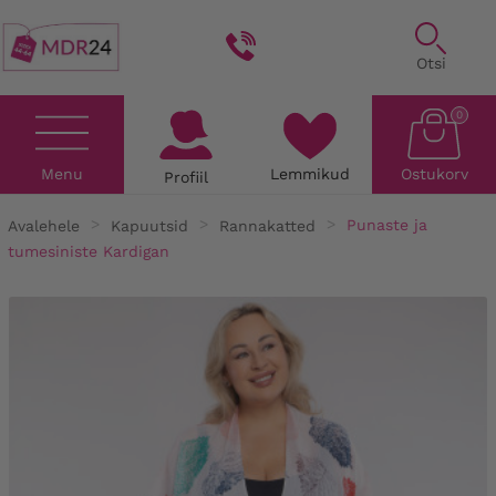
Otsi
0
Menu
Lemmikud
Ostukorv
Profiil
Avalehele
Kapuutsid
Rannakatted
Punaste ja
tumesiniste Kardigan