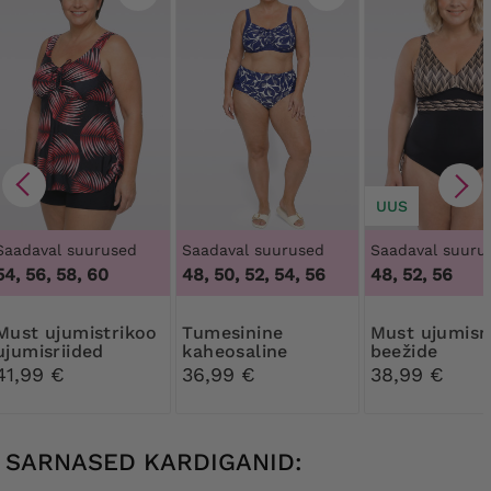
UUS
Saadaval suurused
Saadaval suurused
Saadaval suuru
54, 56, 58, 60
48, 50, 52, 54, 56
48, 52, 56
ujumistrikoo
Tumesinine
Must ujumisriided
ujumisriided
kaheosaline
beežide
lehtedega
mustriga ülikond
mustritega
41,99 €
36,99 €
38,99 €
SARNASED KARDIGANID: