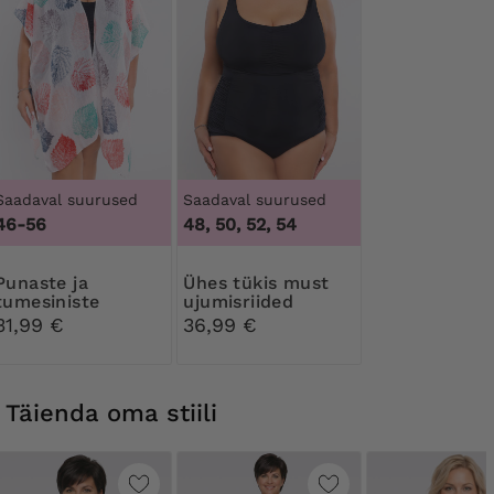
Saadaval suurused
Saadaval suurused
46-56
48, 50, 52, 54
ste ja
Ühes tükis must
tumesiniste
ujumisriided
Kardigan
31,99 €
36,99 €
Täienda oma stiili