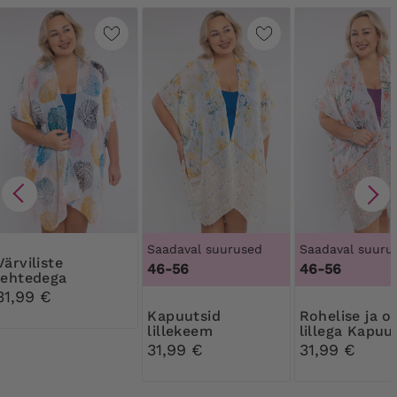
Saadaval suurused
Saadaval suuru
iliste
46-56
46-56
lehtedega
Kardigan
31,99 €
Kapuutsid
Rohelise ja oranži
lillekeem
lillega Kapuu
31,99 €
31,99 €