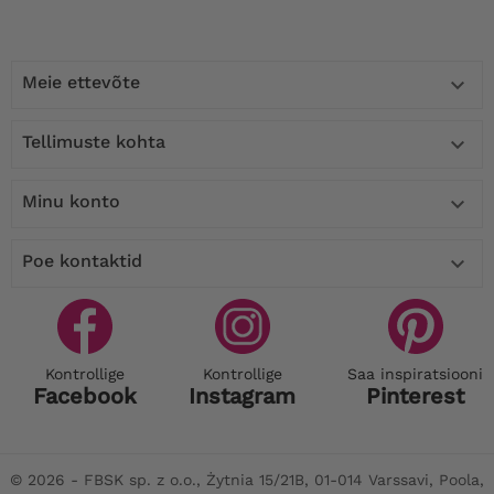
Meie ettevõte

Tellimuste kohta

Minu konto

Poe kontaktid

Kontrollige
Kontrollige
Saa inspiratsiooni
Facebook
Instagram
Pinterest
© 2026 - FBSK sp. z o.o., Żytnia 15/21B, 01-014 Varssavi, Poola,