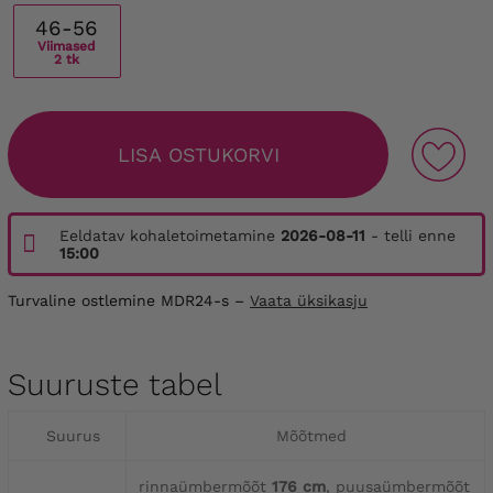
46-56
Viimased
2 tk
LISA OSTUKORVI
Eeldatav kohaletoimetamine
2026-08-11
- telli enne
15:00
Turvaline ostlemine MDR24-s –
Vaata üksikasju
Suuruste tabel
Suurus
Mõõtmed
rinnaümbermõõt
176 cm
, puusaümbermõõt