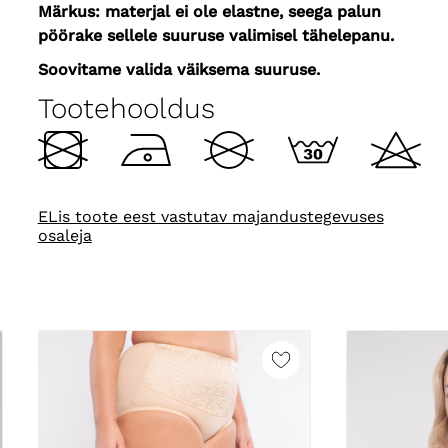
Märkus: materjal ei ole elastne, seega palun
pöörake sellele suuruse valimisel tähelepanu.
Soovitame valida väiksema suuruse.
Tootehooldus
ELis toote eest vastutav majandustegevuses
osaleja