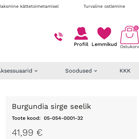
aksmine kättetoimetamisel
Turvaline ostlemine
0
Profiil
Lemmikud
Ostukorv
Aksessuaarid
Soodused
KKK
Burgundia sirge seelik
Toote kood:
05-054-0001-32
41,99 €