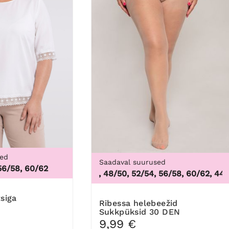
sed
Saadaval suurused
56/58, 60/62
3X
44/46, 48/50, 52/54, 56/58, 60/62
,
44/46,
tsiga
Ribessa helebeežid
Sukkpüksid 30 DEN
9,99 €