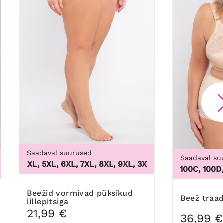
Saadaval suurused
Saadaval su
L, 4XL, 5XL, 6XL, 7XL, 8XL, 9XL
,
3XL, 4XL, 5XL, 6XL, 7XL, 
 48/50, 52/54, 56/58, 60/62
100B, 100C, 100D, 100
Beežid vormivad püksikud
Beež traa
lillepitsiga
21,99 €
36,99 €