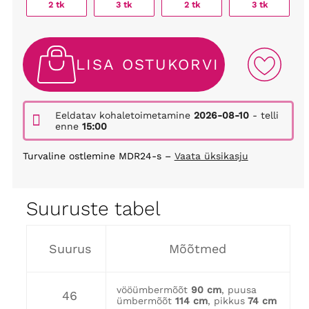
2 tk
3 tk
2 tk
3 tk
LISA OSTUKORVI
Eeldatav kohaletoimetamine
2026-08-10
- telli
enne
15:00
Turvaline ostlemine MDR24-s –
Vaata üksikasju
Suuruste tabel
Suurus
Mõõtmed
vööümbermõõt
90 cm
, puusa
46
ümbermõõt
114 cm
, pikkus
74 cm