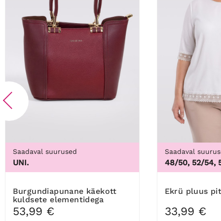
Saadaval suurused
Saadaval suuru
UNI.
48/50, 52/54, 
Burgundiapunane käekott
Ekrü pluus pi
kuldsete elementidega
53,99 €
33,99 €