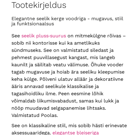
vööümbermõõt
136 cm
, puusa
60
Tootekirjeldus
ümbermõõt
156 cm
, pikkus
74 cm
Elegantne seelik kerge voodriga - mugavus, stiil
ja funktsionaalsus
See
seelik pluss‑suurus
on mitmekülgne rõivas –
sobib nii kontorisse kui ka ametlikuks
sündmuseks. See on valmistatud siledast ja
pehmest puuvillasegust kangast, mis langeb
kaunilt ja säilitab veatu välimuse. Õhuke vooder
tagab mugavuse ja hoiab ära seeliku kleepumise
keha külge. Põlveni ulatuv alläär ja dekoratiivne
ääris annavad seelikule klassikalise ja
tagasihoidliku ilme. Peen eesmine lõhik
võimaldab liikumisvabadust, samas kui lukk ja
nööp muudavad selgapanemise lihtsaks.
Valmistatud Poolas.
See on klassikaline stiil, mis sobib hästi erinevate
aksessuaaridega.
elegantse bleiseriga