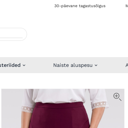
30-päevane tagastusõigus
M
steriided
Naiste aluspesu