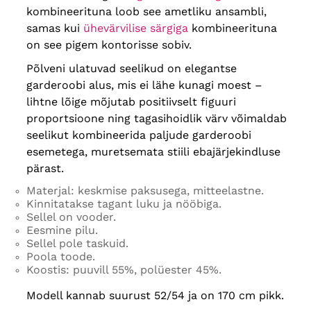
kombineerituna loob see ametliku ansambli,
samas kui
ühevärvilise särgiga
kombineerituna
on see pigem kontorisse sobiv.
Põlveni ulatuvad seelikud on elegantse
garderoobi alus, mis ei lähe kunagi moest –
lihtne lõige mõjutab positiivselt figuuri
proportsioone ning tagasihoidlik värv võimaldab
seelikut kombineerida paljude garderoobi
esemetega, muretsemata stiili ebajärjekindluse
pärast.
Materjal: keskmise paksusega, mitteelastne.
Kinnitatakse tagant luku ja nööbiga.
Sellel on vooder.
Eesmine pilu.
Sellel pole taskuid.
Poola toode.
Koostis: puuvill 55%, polüester 45%.
Modell kannab suurust 52/54 ja on 170 cm pikk.