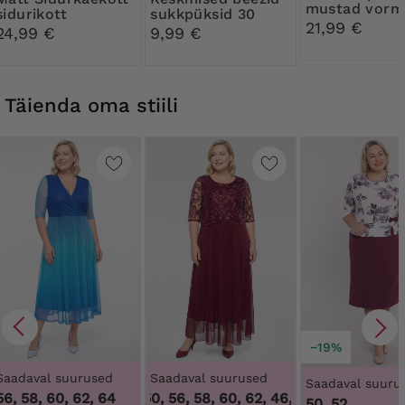
mustad vorm
sidurikott
sukkpüksid 30
aluspüksid
21,99 €
DEN Ribessa
24,99 €
9,99 €
Täienda oma stiili
−19%
Saadaval suurused
Saadaval suurused
Saadaval suuru
56, 58, 60, 62, 64
46, 48, 50, 56, 58, 60, 62
,
46, 48, 50, 56, 58, 6
50, 52