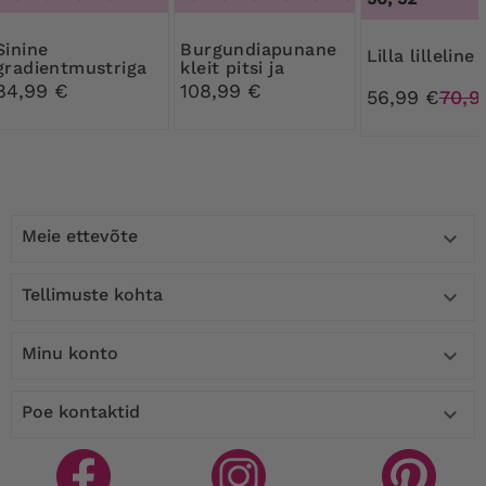
nine
Burgundiapunane
Lilla lilleline 
gradientmustriga
kleit pitsi ja
võrkkleit
litritega
84,99 €
108,99 €
56,99 €
70,9
Meie ettevõte

Tellimuste kohta

Minu konto

Poe kontaktid
