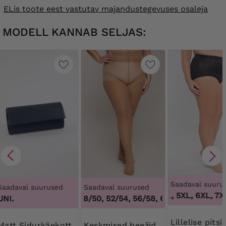
ELis toote eest vastutav majandustegevuses osaleja
MODELL KANNAB SELJAS:
Saadaval suuru
Saadaval suurused
Saadaval suurused
3XL, 4XL, 5XL, 6XL, 7XL
1
UNI.
44/46, 48/50, 52/54, 56/58, 60/62
,
44/46, 48/
Lillelise pitsiga
Sidurkäekott
Keskmised beežid