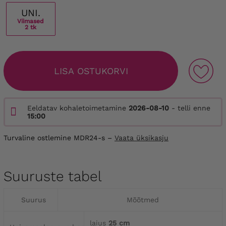
UNI.
Viimased
2 tk
LISA OSTUKORVI
Eeldatav kohaletoimetamine
2026-08-10
- telli enne
15:00
Turvaline ostlemine MDR24-s –
Vaata üksikasju
Suuruste tabel
Suurus
Mõõtmed
laius
25 cm