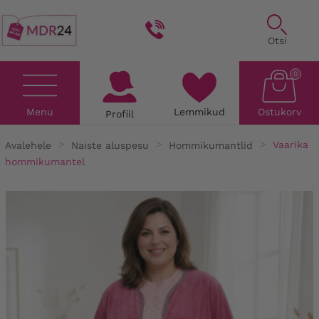
Otsi
0
Menu
Lemmikud
Ostukorv
Profiil
Avalehele
Naiste aluspesu
Hommikumantlid
Vaarika
hommikumantel