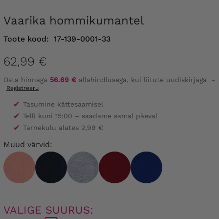
Vaarika hommikumantel
Toote kood:
17-139-0001-33
62,99 €
Osta hinnaga
56.69 €
allahindlusega, kui liitute uudiskirjaga
-
Registreeru
✔
Tasumine kättesaamisel
✔
Telli kuni 15:00 – saadame samal päeval
✔
Tarnekulu alates 2,99 €
Muud värvid:
VALIGE SUURUS: