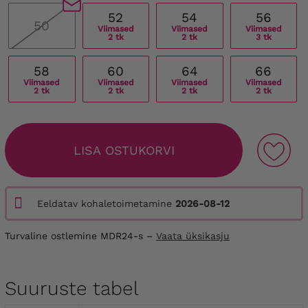
52
54
56
50
Viimased
Viimased
Viimased
2 tk
2 tk
3 tk
58
60
64
66
Viimased
Viimased
Viimased
Viimased
2 tk
2 tk
2 tk
2 tk
LISA OSTUKORVI
Eeldatav kohaletoimetamine
2026-08-12
Turvaline ostlemine MDR24-s –
Vaata üksikasju
Suuruste tabel