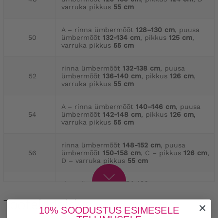
varruka pikkus
55 cm
A – rinna ümbermõõt
128–130 cm
, puusa
50
ümbermõõt
132-134 cm
, pikkus
125 cm
,
varruka pikkus
55 cm
rinna ümbermõõt
132-138 cm
, puusa
52
ümbermõõt
136-140 cm
, pikkus
126 cm
,
varruka pikkus
55 cm
A – rinna ümbermõõt
140–146 cm
, puusa
54
ümbermõõt
142-148 cm
, pikkus
126 cm
,
varruka pikkus
55 cm
rinna ümbermõõt
148-152 cm
, puusa
56
ümbermõõt
150-158 cm
, C – pikkus
126 cm
,
D – varruka pikkus
55 cm
rinna ümbermõõt
154-160 cm
, puusa
58
ümbermõõt
160-168 cm
, C – pikkus
126 cm
,
varruka pikkus
56 cm
Tootekirjeldus
10% SOODUSTUS ESIMESELE