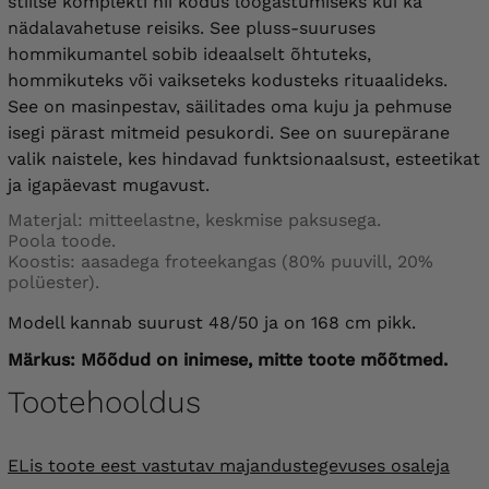
stiilse komplekti nii kodus lõõgastumiseks kui ka
nädalavahetuse reisiks. See pluss-suuruses
hommikumantel sobib ideaalselt õhtuteks,
hommikuteks või vaikseteks kodusteks rituaalideks.
See on masinpestav, säilitades oma kuju ja pehmuse
isegi pärast mitmeid pesukordi. See on suurepärane
valik naistele, kes hindavad funktsionaalsust, esteetikat
ja igapäevast mugavust.
Materjal: mitteelastne, keskmise paksusega.
Poola toode.
Koostis: aasadega froteekangas (80% puuvill, 20%
polüester).
Modell kannab suurust 48/50 ja on 168 cm pikk.
Märkus: Mõõdud on inimese, mitte toote mõõtmed.
Tootehooldus
ELis toote eest vastutav majandustegevuses osaleja