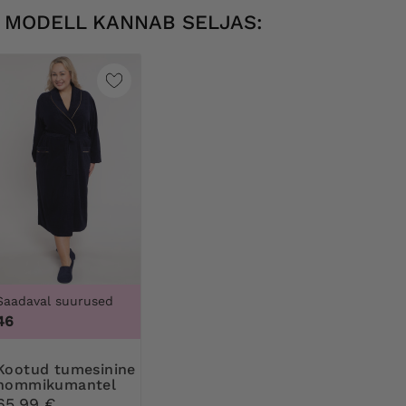
MODELL KANNAB SELJAS:
Saadaval suurused
46
umesinine
hommikumantel
65,99 €