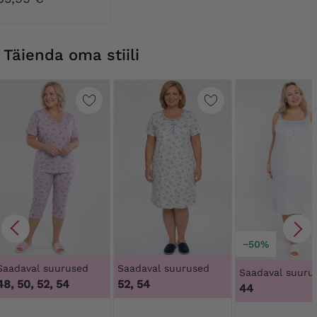
Täienda oma stiili
−50%
Saadaval suurused
Saadaval suurused
Saadaval suuru
48, 50, 52, 54
52, 54
44