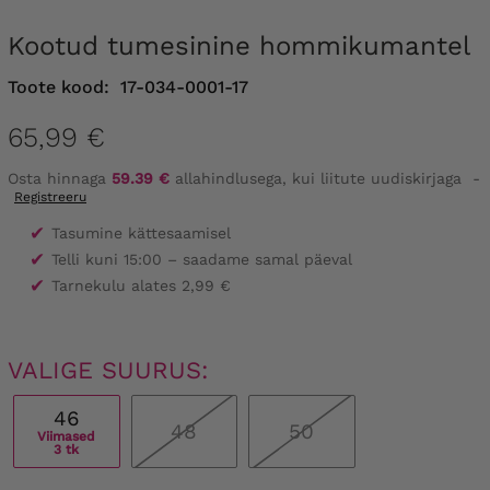
Kootud tumesinine hommikumantel
Toote kood:
17-034-0001-17
65,99 €
Osta hinnaga
59.39 €
allahindlusega, kui liitute uudiskirjaga
-
Registreeru
✔
Tasumine kättesaamisel
✔
Telli kuni 15:00 – saadame samal päeval
✔
Tarnekulu alates 2,99 €
VALIGE SUURUS:
46
48
50
Viimased
3 tk