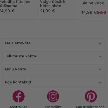
la lilleline
Valge öösärk
Sinine vööd 
pidžaama
helesiniste
lilledega
24,99 €
21,99 €
14,99 €
29,9
Meie ettevõte

Tellimuste kohta

Minu konto

Poe kontaktid

Kontrollige
Kontrollige
Saa inspiratsiooni