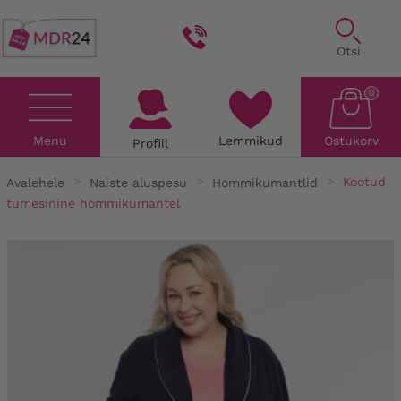
Otsi
0
Menu
Lemmikud
Ostukorv
Profiil
Avalehele
Naiste aluspesu
Hommikumantlid
Kootud
tumesinine hommikumantel