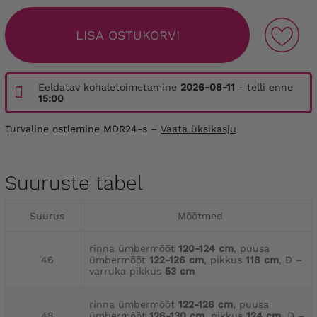
LISA OSTUKORVI
Eeldatav kohaletoimetamine
2026-08-11
- telli enne
15:00
Turvaline ostlemine MDR24-s –
Vaata üksikasju
Suuruste tabel
Suurus
Mõõtmed
rinna ümbermõõt
120-124 cm
, puusa
46
ümbermõõt
122-126 cm
, pikkus
118 cm
, D –
varruka pikkus
53 cm
rinna ümbermõõt
122-126 cm
, puusa
48
ümbermõõt
126-130 cm
, pikkus
124 cm
, D –