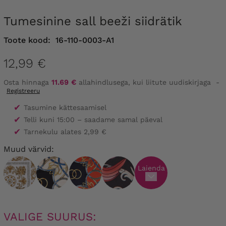
Tumesinine sall beeži siidrätik
Toote kood:
16-110-0003-A1
12,99 €
Osta hinnaga
11.69 €
allahindlusega, kui liitute uudiskirjaga
-
Registreeru
✔
Tasumine kättesaamisel
✔
Telli kuni 15:00 – saadame samal päeval
✔
Tarnekulu alates 2,99 €
Muud värvid:
Laienda
VALIGE SUURUS: