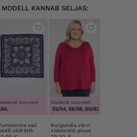
MODELL KANNAB SELJAS:
Saadaval suurused
Saadaval suurused
UNI.
48/50, 52/54, 56/58, 60/62
,
48/50, 52/54, 5
ine sall
Burgundia värvi
beeži siidrätik
viskoosist pluus
12,99 €
29,99 €