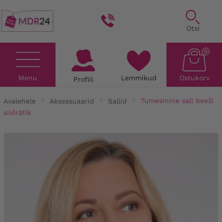
Otsi
0
Menu
Lemmikud
Ostukorv
Profiil
Avalehele
Aksessuaarid
Sallid
Tumesinine sall beeži
siidrätik