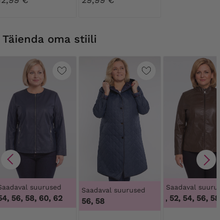
Täienda oma stiili
Saadaval suurused
Saadaval suuru
Saadaval suurused
54, 56, 58, 60, 62
48, 50, 52, 54, 56, 58
56, 58