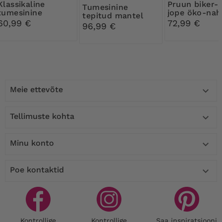
ikaline
Pruun biker-stiilis
Tumesinine
tumesinine
jope öko-nah
tepitud mantel
taskutega biker-
60,99 €
72,99 €
ruudulise voodriga
96,99 €
stiilis jope
Meie ettevõte

Tellimuste kohta

Minu konto

Poe kontaktid

Kontrollige
Kontrollige
Saa inspiratsiooni