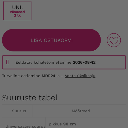
UNI.
Viimased
2 tk
LISA OSTUKORVI
Eeldatav kohaletoimetamine
2026-08-12
Turvaline ostlemine MDR24-s –
Vaata üksikasju
Suuruste tabel
Suurus
Mõõtmed
pikkus
90 cm
Universaalne suurus