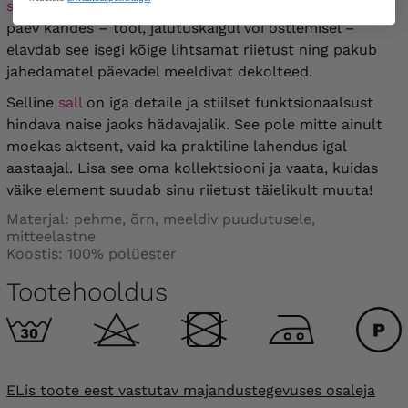
sügisese mantliga
, lisades värske ja erksa nüansi. Iga
päev kandes – tööl, jalutuskäigul või ostlemisel –
elavdab see isegi kõige lihtsamat riietust ning pakub
jahedamatel päevadel meeldivat dekolteed.
Selline
sall
on iga detaile ja stiilset funktsionaalsust
hindava naise jaoks hädavajalik. See pole mitte ainult
moekas aktsent, vaid ka praktiline lahendus igal
aastaajal. Lisa see oma kollektsiooni ja vaata, kuidas
väike element suudab sinu riietust täielikult muuta!
Materjal: pehme, õrn, meeldiv puudutusele,
mitteelastne
Koostis: 100% polüester
Tootehooldus
ELis toote eest vastutav majandustegevuses osaleja