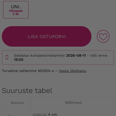
UNI.
Viimased
2 tk
LISA OSTUKORVI
Eeldatav kohaletoimetamine
2026-08-11
- telli enne
15:00
Turvaline ostlemine MDR24-s –
Vaata üksikasju
Suuruste tabel
Suurus
Mõõtmed
sügavus
4 cm