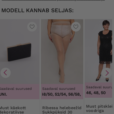
MODELL KANNAB SELJAS:
Saadaval suuru
Saadaval suurused
Saadaval suurused
46, 48, 50
UNI.
44/46, 48/50, 52/54, 56/58, 60/62
,
44/46, 48
Must pitskleit
 käekott
Ribessa helebeežid
voodriga
dekoratiivse
Sukkpüksid 30