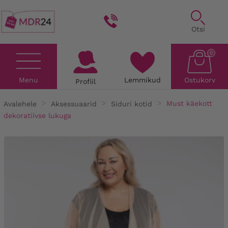
Otsi
0
Menu
Lemmikud
Ostukorv
Profiil
Avalehele
Aksessuaarid
Siduri kotid
Must käekott
dekoratiivse lukuga