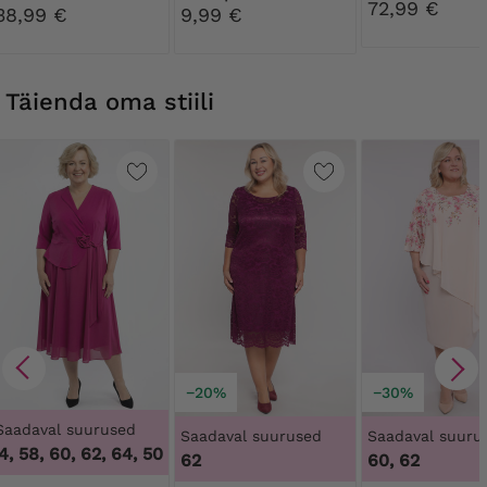
72,99 €
lukuga
DEN
38,99 €
9,99 €
Täienda oma stiili
−20%
−30%
Saadaval suurused
Saadaval suurused
Saadaval suuru
4, 58, 60, 62, 64
,
50, 52, 54, 58, 60, 62, 64
62
60, 62