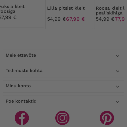
 kleit
Lilla pitsist kleit
Roosa kleit lillelise
roosiga
pealiskihiga
87,99 €
54,99 €
67,99 €
54,99 €
77,9
Meie ettevõte

Tellimuste kohta

Minu konto

Poe kontaktid
