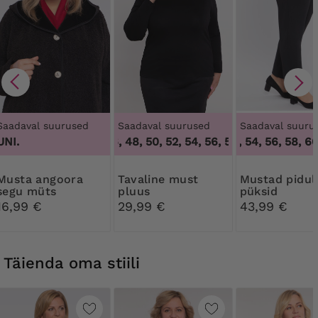
Saadaval suurused
Saadaval suurused
Saadaval suuru
UNI.
44, 46, 48, 50, 52, 54, 56, 58, 60, 62, 64
50, 52, 54, 56, 58, 60
,
44,
a angoora
Tavaline must
Mustad pidulikud
segu müts
pluus
püksid
16,99 €
29,99 €
43,99 €
Täienda oma stiili