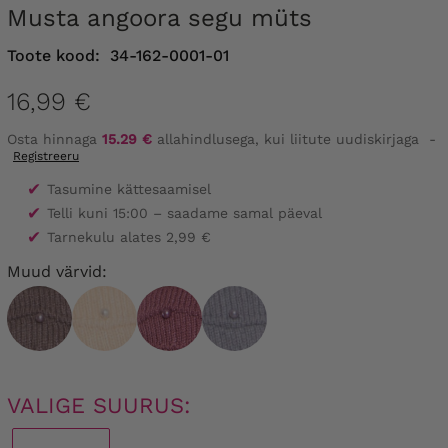
Musta angoora segu müts
Toote kood:
34-162-0001-01
16,99 €
Osta hinnaga
15.29 €
allahindlusega, kui liitute uudiskirjaga
-
Registreeru
✔
Tasumine kättesaamisel
✔
Telli kuni 15:00 – saadame samal päeval
✔
Tarnekulu alates 2,99 €
Muud värvid:
VALIGE SUURUS: