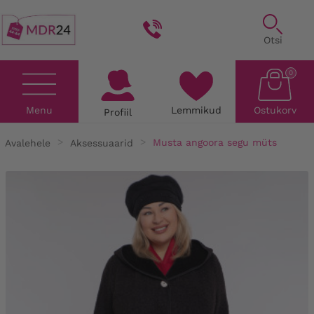
Otsi
0
Menu
Lemmikud
Ostukorv
Profiil
Avalehele
Aksessuaarid
Musta angoora segu müts