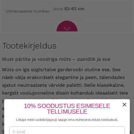
laius
52-62 cm
Universaalne number
Tootekirjeldus
Must pärlite ja voodriga müts – paindlik ja soe
Müts on iga sügis/talve garderoobi oluline ese. See
näeb välja erakordselt elegantne ja peen, täiendades
ajatut neutraalsete värvide paletti. Selle klassikaline,
kergelt voolujooneline disain kohandub ideaalselt teie
pea kujuga, sobides nii igapäevaste riietuste kui ka
10% SOODUSTUS ESIMESELE
elegantsemate ansamblitega. See on suurepärane valik
TELLIMUSELE
külmemateks päevadeks – see mitte ainult ei kaitse
Liituge meie uudiskirjaga ja saage oma esimesest ostust soodustust.
külma eest, vaid täiendab ka tõhusalt kogu riietust.
Sellel mudelil on elastne riba, mis tagab kindla istuvuse