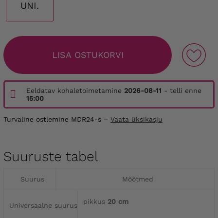
UNI.
LISA OSTUKORVI
Eeldatav kohaletoimetamine
2026-08-11
- telli enne
15:00
Turvaline ostlemine MDR24-s –
Vaata üksikasju
Suuruste tabel
Suurus
Mõõtmed
pikkus
20 cm
Universaalne suurus