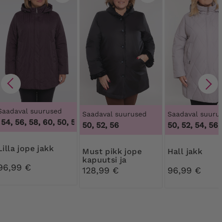
Saadaval suurused
Saadaval suurused
Saadaval suuru
54, 56, 58, 60
,
50, 52, 54, 56, 58, 60
50, 52, 56
50, 52, 54, 56,
Lilla jope jakk
Must pikk jope
Hall jakk
kapuutsi ja
96,99 €
karusnahaga
128,99 €
96,99 €