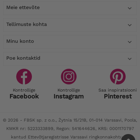
Meie ettevõte

Tellimuste kohta

Minu konto

Poe kontaktid

Kontrollige
Kontrollige
Saa inspiratsiooni
Facebook
Instagram
Pinterest
© 2026 - FBSK sp. z o.o., Żytnia 15/21B, 01-014 Varssavi, Poola,
KMKR nr: 5223333899, Regon: 541644626, KRS: 0001170797
kantud Ettevõtjaregistrisse Varssavi ringkonnakohtu XII