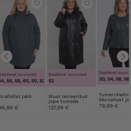
Saadaval suuru
Saadaval suurused
Saadaval suurused
46, 48, 50, 54, 56, 58,
4, 56, 58, 60
,
50, 52, 54, 56, 58, 60
52
Tumeroheline
Grafiidist jakk
Must isoleeritud
ökonahast jo
jope tumeda
79,99 €
kapuutsiga
96,99 €
137,99 €