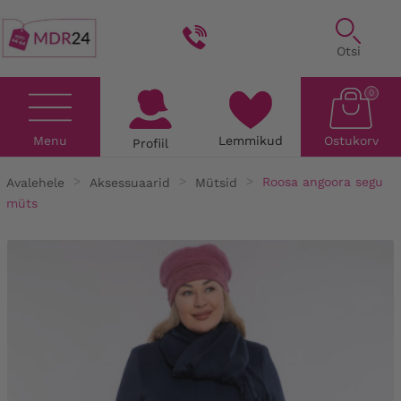
Otsi
0
Menu
Lemmikud
Ostukorv
Profiil
Avalehele
Aksessuaarid
Mütsid
Roosa angoora segu
müts