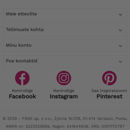
Meie ettevõte

Tellimuste kohta

Minu konto

Poe kontaktid

Kontrollige
Kontrollige
Saa inspiratsiooni
Facebook
Instagram
Pinterest
© 2026 - FBSK sp. z o.o., Żytnia 15/21B, 01-014 Varssavi, Poola,
KMKR nr: 5223333899, Regon: 541644626, KRS: 0001170797