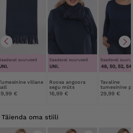
Saadaval suurused
Saadaval suurused
Saadaval suuru
UNI.
UNI.
44, 46, 48, 50, 52, 54,
e villane
Roosa angoora
Tavaline
sall
segu müts
tumesinine p
19,99 €
16,99 €
29,99 €
Täienda oma stiili