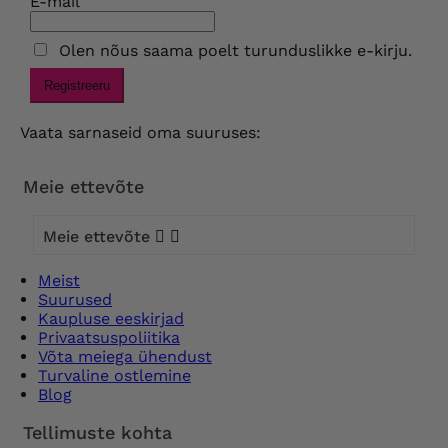
E-mail
Olen nõus saama poelt turunduslikke e-kirju.
Registreeru
Vaata sarnaseid oma suuruses:
Meie ettevõte
Meie ettevõte


Meist
Suurused
Kaupluse eeskirjad
Privaatsuspoliitika
Võta meiega ühendust
Turvaline ostlemine
Blog
Tellimuste kohta