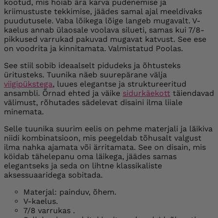
kootud, mis hoiab ära karva pudenemise ja
kriimustuste tekkimise, jäädes samal ajal meeldivaks
puudutusele. Vaba lõikega lõige langeb mugavalt. V-
kaelus annab ülaosale voolava silueti, samas kui 7/8-
pikkused varrukad pakuvad mugavat katvust. See ese
on voodrita ja kinnitamata. Valmistatud Poolas.
See stiil sobib ideaalselt pidudeks ja õhtusteks
üritusteks. Tuunika näeb suurepärane välja
viigipükstega
, luues elegantse ja struktureeritud
ansambli. Õrnad ehted ja väike
sidurkäekott
täiendavad
välimust, rõhutades sädelevat disaini ilma liiale
minemata.
Selle tuunika suurim eelis on pehme materjali ja läikiva
niidi kombinatsioon, mis peegeldab tõhusalt valgust
ilma nahka ajamata või ärritamata. See on disain, mis
köidab tähelepanu oma läikega, jäädes samas
elegantseks ja seda on lihtne klassikaliste
aksessuaaridega sobitada.
Materjal: painduv, õhem.
V-kaelus.
7/8 varrukas
.