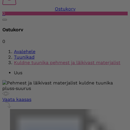
Ostukorv
0
Ostukorv
0
Avalehele
Tuunikad
Kuldne tuunika pehmest ja läikivast materjalist
Uus
Vaata kaasas