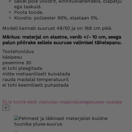
Sellel pole voodrit, kinnitusvahendeid, õlapatju
ega taskuid.
Poola toode.
Koostis: polüester 95%, elastaan ​​5%.
Modell kannab suurust 48/50 ja on 168 cm pikk.
Märkus: materjal on elastne, venib +/- 10 cm, seega
palun pöörake sellele suuruse valimisel tähelepanu.
Tootehooldus
käsipesu
pesemine 30
ei tohi pleegitada
mitte mehaaniliselt kuivatada
rauda madalal temperatuuril
ei tohi keemiliselt puhastada
ELis toote eest vastutav majandustegevuses osaleja
×