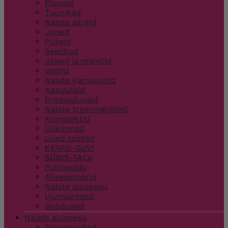
Pluusid
Tuunikad
Naiste särgid
Joped
Püksid
Seelikud
Joped ja mantlid
Vestid
Naiste kampsunid
Kapuutsid
Dressipluusid
Naiste treeningriided
Komplektid
Ülikonnad
Uued tooted
KEVAD-SUVI
SÜGIS-TALV
Pulmapidu
Aksessuaarid
Naiste aluspesu
Ujumisriided
Soodused
Naiste aluspesu
Rinnahoidjad