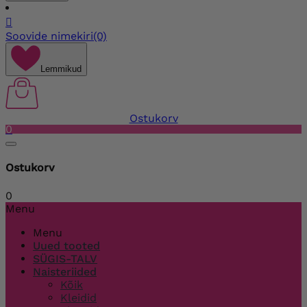

Soovide nimekiri
(0)
Lemmikud
Ostukorv
0
Ostukorv
0
Menu
Menu
Uued tooted
SÜGIS-TALV
Naisteriided
Kõik
Kleidid