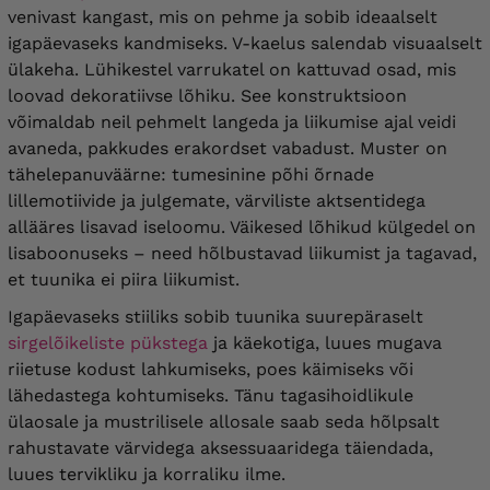
venivast kangast, mis on pehme ja sobib ideaalselt
igapäevaseks kandmiseks. V-kaelus salendab visuaalselt
ülakeha. Lühikestel varrukatel on kattuvad osad, mis
loovad dekoratiivse lõhiku. See konstruktsioon
võimaldab neil pehmelt langeda ja liikumise ajal veidi
avaneda, pakkudes erakordset vabadust. Muster on
tähelepanuväärne: tumesinine põhi õrnade
lillemotiivide ja julgemate, värviliste aktsentidega
allääres lisavad iseloomu. Väikesed lõhikud külgedel on
lisaboonuseks – need hõlbustavad liikumist ja tagavad,
et tuunika ei piira liikumist.
Igapäevaseks stiiliks sobib tuunika suurepäraselt
sirgelõikeliste pükstega
ja käekotiga, luues mugava
riietuse kodust lahkumiseks, poes käimiseks või
lähedastega kohtumiseks. Tänu tagasihoidlikule
ülaosale ja mustrilisele allosale saab seda hõlpsalt
rahustavate värvidega aksessuaaridega täiendada,
luues tervikliku ja korraliku ilme.