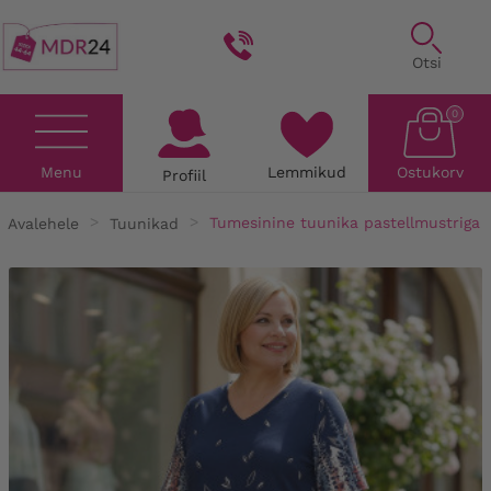
Otsi
0
Menu
Lemmikud
Ostukorv
Profiil
Avalehele
Tuunikad
Tumesinine tuunika pastellmustriga