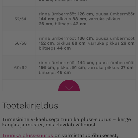
rinna ümbermõõt
126 cm
, puusa ümbermõõt
52/54
144 cm
, pikkus
88 cm
, varruka pikkus
26 cm
, biitseps
42 cm
rinna ümbermõõt
136 cm
, puusa ümbermõõt
56/58
152 cm
, pikkus
88 cm
, varruka pikkus
26 cm
,
biitseps
44 cm
rinna ümbermõõt
144 cm
, puusa ümbermõõt
60/62
156 cm
, pikkus
91 cm
, varruka pikkus
27 cm
,
biitseps
46 cm
Tootekirjeldus
Tumesinine V-kaelusega tuunika pluss‑suurus – kerge
kangas ja muster, mis elavdab välimust
Tuunika pluss‑suurus
on valmistatud õhukesest,