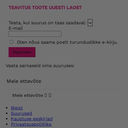
TEAVITUS TOOTE UUESTI LAOST
Teata, kui suurus on taas saadaval:
–
E-mail
Olen nõus saama poelt turunduslikke e-kirju.
Registreeru
Vaata sarnaseid oma suuruses:
Meie ettevõte
Meie ettevõte


Meist
Suurused
Kaupluse eeskirjad
Privaatsuspoliitika