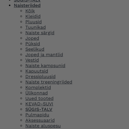
Naisteriided
Kõik
Kleidid
Pluusid
Tuunikad
Naiste särgid
Joped
Püksid
Seelikud
Joped ja mantlid
Vestid
Naiste kampsunid
Kapuutsid
Dressipluusid
Naiste treeningriided
Komplektid
Ülikonnad
Uued tooted
KEVAD-SUVI
SÜGIS-TALV
Pulmapidu
Aksessuaarid
Naiste aluspesu