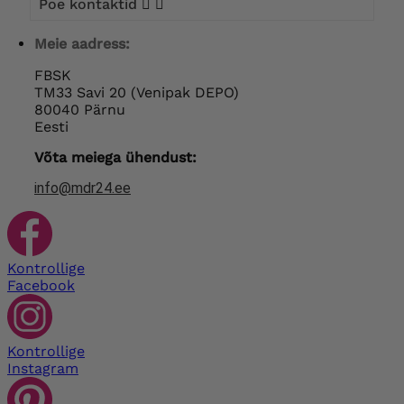
Poe kontaktid


Meie aadress:
FBSK
TM33 Savi 20 (Venipak DEPO)
80040 Pärnu
Eesti
Võta meiega ühendust:
info@mdr24.ee
Kontrollige
Facebook
Kontrollige
Instagram