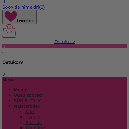

Soovide nimekiri
(0)
Lemmikud
Ostukorv
0
Ostukorv
0
Menu
Menu
Uued tooted
SÜGIS-TALV
Naisteriided
Kõik
Kleidid
Pluusid
Tuunikad