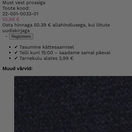
Must vest prossiga
Toote kood:
22-001-0033-01
55,99 €
Osta hinnaga
50.39 €
allahindlusega, kui liitute
uudiskirjaga
-
Registreeru
✔
Tasumine kättesaamisel
✔
Telli kuni 15:00 – saadame samal päeval
✔
Tarnekulu alates 2,99 €
Muud värvid: