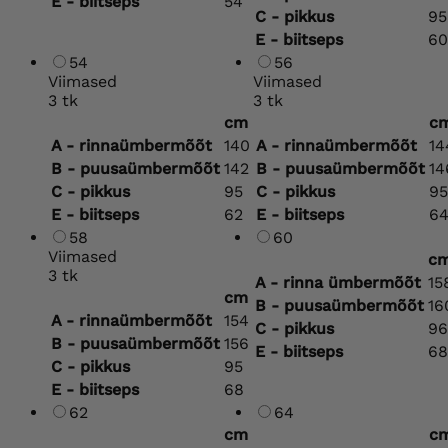
E - biitseps
54
C - pikkus
95
E - biitseps
60
54
56
Viimased
Viimased
3 tk
3 tk
cm
c
A - rinnaümbermõõt
140
A - rinnaümbermõõt
14
B - puusaümbermõõt
142
B - puusaümbermõõt
14
C - pikkus
95
C - pikkus
95
E - biitseps
62
E - biitseps
6
58
60
Viimased
c
3 tk
A - rinna ümbermõõt
15
cm
B - puusaümbermõõt
16
A - rinnaümbermõõt
154
C - pikkus
96
B - puusaümbermõõt
156
E - biitseps
68
C - pikkus
95
E - biitseps
68
62
64
cm
c