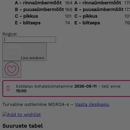
A - rinnaümbermõõt
164
A - rinnaümbermõõt
17
B - puusaümbermõõt
166
B - puusaümbermõõt
17
C - pikkus
101
C - pikkus
10
E - biitseps
74
E - biitseps
76
Kogus:
Lisa ostukorvi
Eeldatav kohaletoimetamine
2026-08-11
- telli enne
15:00
Turvaline ostlemine MDR24-s –
Vaata üksikasju
Suuruste tabel