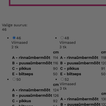
Valige suurus:
46
46
48
Viimased
Viimased
2 tk
3 tk
cm
c
A - rinnaümbermõõt
114
A - rinnaümbermõõt
11
B - puusaümbermõõt
116
B - puusaümbermõõt
12
C - pikkus
90
C - pikkus
91
E - biitseps
50
E - biitseps
50
50
52
Viimased
cm
3 tk
A - rinnaümbermõõt
124
c
B - puusaümbermõõt
126
A - rinnaümbermõõt
13
C - pikkus
92
B - puusaümbermõõt
13