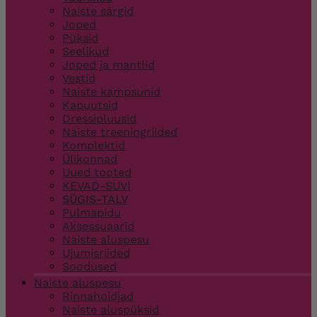
Naiste särgid
Joped
Püksid
Seelikud
Joped ja mantlid
Vestid
Naiste kampsunid
Kapuutsid
Dressipluusid
Naiste treeningriided
Komplektid
Ülikonnad
Uued tooted
KEVAD-SUVI
SÜGIS-TALV
Pulmapidu
Aksessuaarid
Naiste aluspesu
Ujumisriided
Soodused
Naiste aluspesu
Rinnahoidjad
Naiste aluspüksid