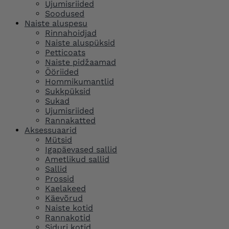
Ujumisriided
Soodused
Naiste aluspesu
Rinnahoidjad
Naiste aluspüksid
Petticoats
Naiste pidžaamad
Ööriided
Hommikumantlid
Sukkpüksid
Sukad
Ujumisriided
Rannakatted
Aksessuaarid
Mütsid
Igapäevased sallid
Ametlikud sallid
Sallid
Prossid
Kaelakeed
Käevõrud
Naiste kotid
Rannakotid
Siduri kotid