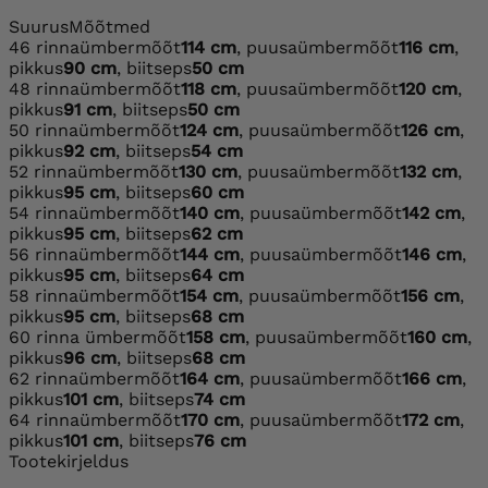
Suurus
Mõõtmed
46
rinnaümbermõõt
114 cm
, puusaümbermõõt
116 cm
,
pikkus
90 cm
, biitseps
50 cm
48
rinnaümbermõõt
118 cm
, puusaümbermõõt
120 cm
,
pikkus
91 cm
, biitseps
50 cm
50
rinnaümbermõõt
124 cm
, puusaümbermõõt
126 cm
,
pikkus
92 cm
, biitseps
54 cm
52
rinnaümbermõõt
130 cm
, puusaümbermõõt
132 cm
,
pikkus
95 cm
, biitseps
60 cm
54
rinnaümbermõõt
140 cm
, puusaümbermõõt
142 cm
,
pikkus
95 cm
, biitseps
62 cm
56
rinnaümbermõõt
144 cm
, puusaümbermõõt
146 cm
,
pikkus
95 cm
, biitseps
64 cm
58
rinnaümbermõõt
154 cm
, puusaümbermõõt
156 cm
,
pikkus
95 cm
, biitseps
68 cm
60
rinna ümbermõõt
158 cm
, puusaümbermõõt
160 cm
,
pikkus
96 cm
, biitseps
68 cm
62
rinnaümbermõõt
164 cm
, puusaümbermõõt
166 cm
,
pikkus
101 cm
, biitseps
74 cm
64
rinnaümbermõõt
170 cm
, puusaümbermõõt
172 cm
,
pikkus
101 cm
, biitseps
76 cm
Tootekirjeldus