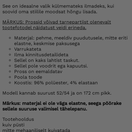
See on ideaalne valik külmemateks ilmadeks, kui
soovid oma stiilile moodsat hõngu lisada.
MÄRKUS: Prossid võivad tarnepartiist olenevalt
tootefotodel näidatust veidi erineda.
Materjal: pehme, meeldiv puudutusele, mitte eriti
elastne, keskmise paksusega
Varrukateta
Ilma kinnitusdetailideta
Sellel on kaks lahtist taskut.
Sellel pole voodrit ega kapuutsi.
Pross on eemaldatav
Poola toode
Koostis: 96% polüester, 4% elastaan
Modell kannab suurust 52/54 ja on 172 cm pikk.
Märkus: materjal ei ole väga elastne, seega pöörake
sellele suuruse valimisel tähelepanu.
Tootehooldus
kuiv püsti
mitte mehaaniliselt kuivatada