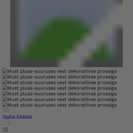
Vaata kaasas

