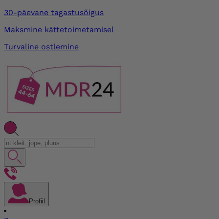
30-päevane tagastusõigus
Maksmine kättetoimetamisel
Turvaline ostlemine
Profiil