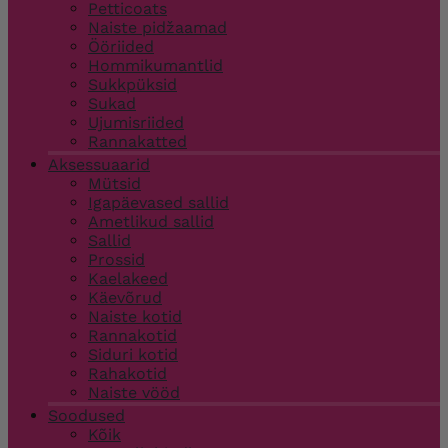
Petticoats
Naiste pidžaamad
Ööriided
Hommikumantlid
Sukkpüksid
Sukad
Ujumisriided
Rannakatted
Aksessuaarid
Mütsid
Igapäevased sallid
Ametlikud sallid
Sallid
Prossid
Kaelakeed
Käevõrud
Naiste kotid
Rannakotid
Siduri kotid
Rahakotid
Naiste vööd
Soodused
Kõik