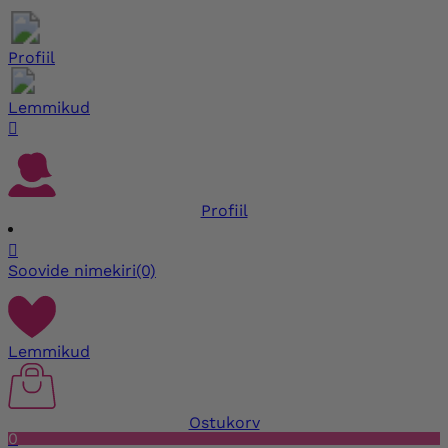
Profiil
Lemmikud

Profiil

Soovide nimekiri
(0)
Lemmikud
Ostukorv
0