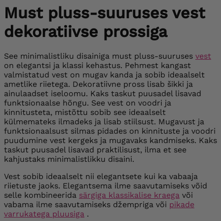
Must pluss-suuruses vest
dekoratiivse prossiga
See minimalistliku disainiga must pluss-suuruses
vest
on elegantsi ja klassi kehastus. Pehmest kangast
valmistatud vest on mugav kanda ja sobib ideaalselt
ametlike riietega. Dekoratiivne pross lisab šikki ja
ainulaadset iseloomu. Kaks taskut puusadel lisavad
funktsionaalse hõngu. See vest on voodri ja
kinnitusteta, mistõttu sobib see ideaalselt
külmemateks ilmadeks ja lisab stiilsust.
Mugavust ja
funktsionaalsust silmas pidades on kinnituste ja voodri
puudumine vest kergeks ja mugavaks kandmiseks. Kaks
taskut puusadel lisavad praktilisust, ilma et see
kahjustaks minimalistlikku disaini.
Vest sobib ideaalselt nii elegantsete kui ka vabaaja
riietuste jaoks. Elegantsema ilme saavutamiseks võid
selle kombineerida
särgiga klassikalise kraega
või
vabama ilme saavutamiseks džempriga või
pikade
varrukatega pluusiga
.