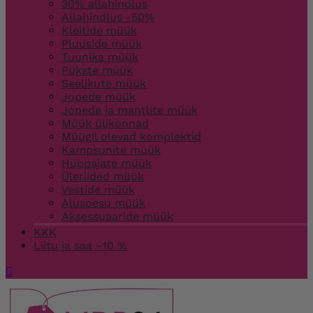
30% allahindlus
Allahindlus -50%
Kleitide müük
Pluuside müük
Tuunika müük
Pükste müük
Seelikute müük
Jopede müük
Jopede ja mantlite müük
Müük ülikonnad
Müügil olevad komplektid
Kampsunite müük
Hüppajate müük
Üleriided müük
Vestide müük
Aluspesu müük
Aksessuaaride müük
KKK
Liitu ja saa −10 %
