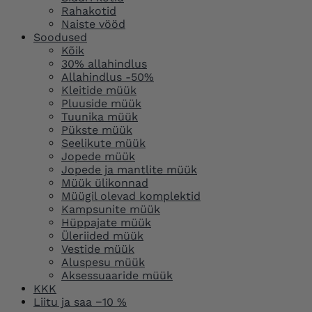
Rahakotid
Naiste vööd
Soodused
Kõik
30% allahindlus
Allahindlus -50%
Kleitide müük
Pluuside müük
Tuunika müük
Pükste müük
Seelikute müük
Jopede müük
Jopede ja mantlite müük
Müük ülikonnad
Müügil olevad komplektid
Kampsunite müük
Hüppajate müük
Üleriided müük
Vestide müük
Aluspesu müük
Aksessuaaride müük
KKK
Liitu ja saa −10 %