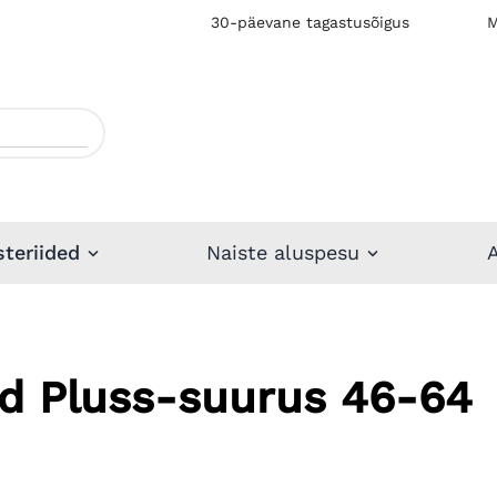
30-päevane tagastusõigus
M
steriided
Naiste aluspesu
ud Pluss-suurus 46-64