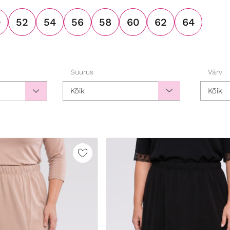
0
52
54
56
58
60
62
64
Suurus
Värv
Kõik
Kõik