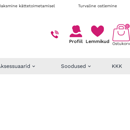
aksmine kättetoimetamisel
Turvaline ostlemine
0
Profiil
Lemmikud
Ostukorv
Aksessuaarid
Soodused
KKK