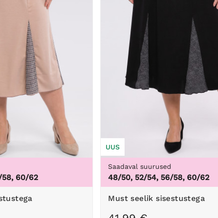
UUS
d
Saadaval suurused
/58, 60/62
48/50, 52/54, 56/58, 60/62
estustega
Must seelik sisestustega