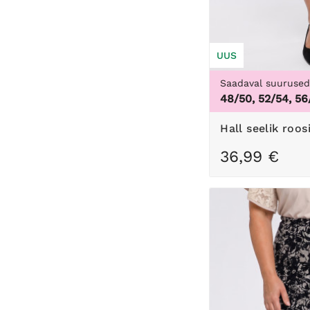
UUS
Saadaval suuruse
48/50, 52/54, 56
Hall seelik roo
36,99 €