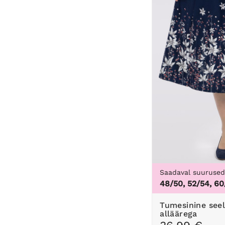
Saadaval suuruse
48/50, 52/54, 60
Tumesinine seelik halli lillelise
alläärega