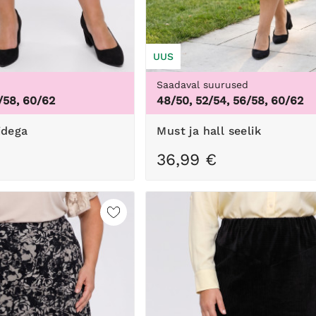
UUS
d
Saadaval suurused
/58, 60/62
48/50, 52/54, 56/58, 60/62
sidega
Must ja hall seelik
36,99 €