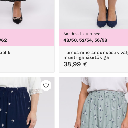
d
Saadaval suurused
/62
48/50, 52/54, 56/58
eelik
Tumesinine šifoonseelik valge
mustriga sisetükiga
38,99 €