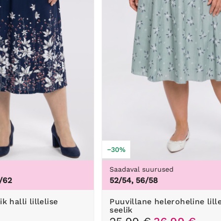
−30%
d
Saadaval suurused
/62
52/54, 56/58
Puuvillane heleroheline lilleline
seelik