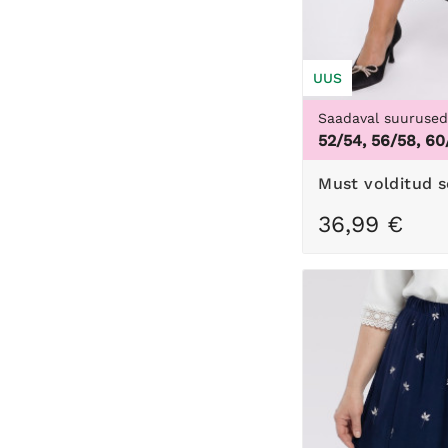
UUS
Saadaval suuruse
52/54, 56/58, 60
Must volditud s
36,99 €