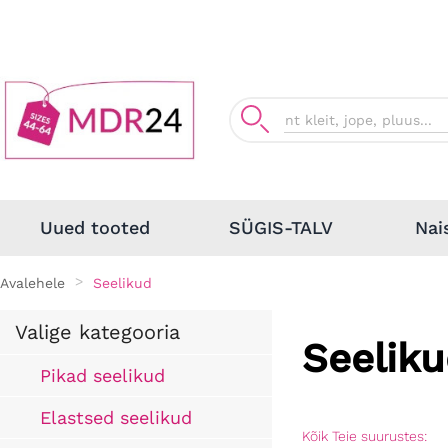
Nai
Uued tooted
SÜGIS-TALV
Avalehele
Seelikud
Valige kategooria
Seelik
Pikad seelikud
Elastsed seelikud
Kõik Teie suurustes: